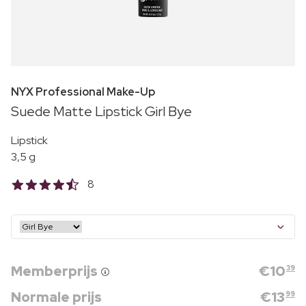
NYX Professional Make-Up
Suede Matte Lipstick Girl Bye
Lipstick
3,5 g
8
Memberprijs
€
10
39
Normale prijs
€
13
99