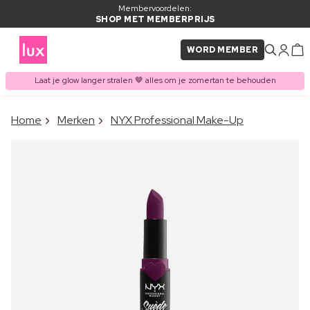
Membervoordelen:
SHOP MET MEMBERPRIJS
WORD MEMBER
Laat je glow langer stralen 🤎 alles om je zomertan te behouden
×
Home
Merken
NYX Professional Make-Up
ITEM TOEGEVOEGD AAN
Vaak samen gekocht met
WINKELMAND