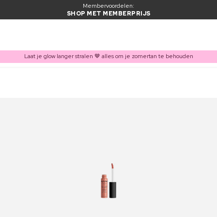
Membervoordelen:
SHOP MET MEMBERPRIJS
Laat je glow langer stralen 🤎 alles om je zomertan te behouden
ITEM TOEGEVOEGD AAN WINKELMAND
Vaak samen gekocht met