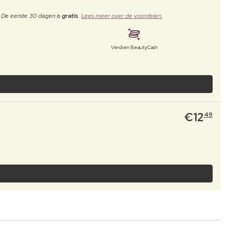
. De eerste 30 dagen is
gratis
.
Lees meer over de voordelen.
Verdien BeautyCash
€
12
49