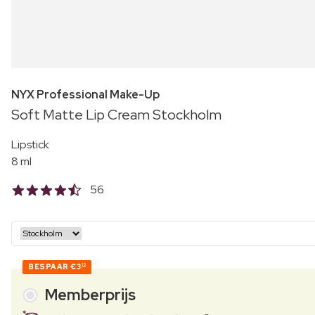
NYX Professional Make-Up
Soft Matte Lip Cream Stockholm
Lipstick
8 ml
56
BESPAAR
€3
10
Memberprijs