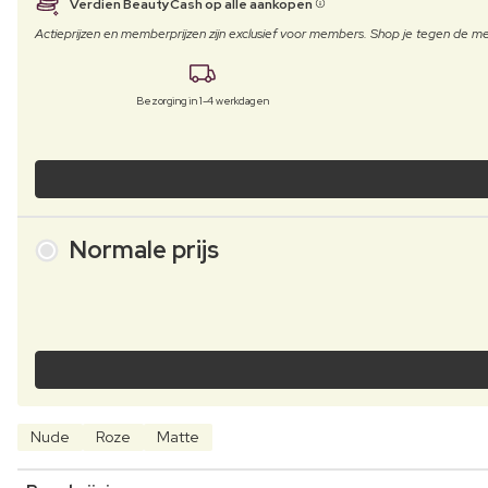
Verdien BeautyCash op alle aankopen
Actieprijzen en memberprijzen zijn exclusief voor members. Shop je tegen de
Bezorging in 1-4 werkdagen
Normale prijs
Nude
Roze
Matte