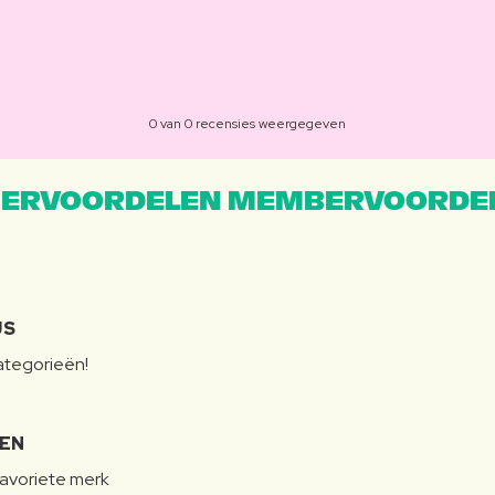
0 van 0 recensies weergegeven
ERVOORDELEN MEMBERVOORDEL
JS
categorieën!
LEN
favoriete merk