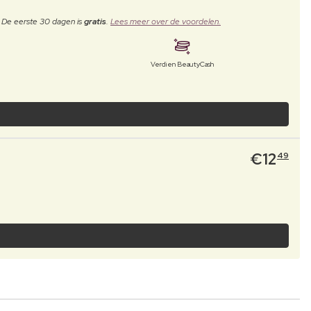
. De eerste 30 dagen is
gratis
.
Lees meer over de voordelen.
Verdien BeautyCash
€
12
49