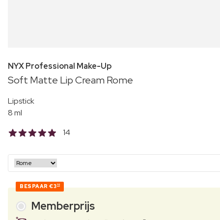
NYX Professional Make-Up
Soft Matte Lip Cream Rome
Lipstick
8 ml
14
BESPAAR
€3
10
Memberprijs