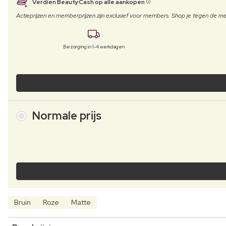
Verdien BeautyCash op alle aankopen
Actieprijzen en memberprijzen zijn exclusief voor members. Shop je tegen de
Bezorging in 1-4 werkdagen
Normale prijs
Bruin
Roze
Matte