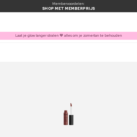
Membervoordelen:
SHOP MET MEMBERPRIJS
Laat je glow langer stralen 🤎 alles om je zomertan te behouden
ITEM TOEGEVOEGD AAN WINKELMAND
Vaak samen gekocht met