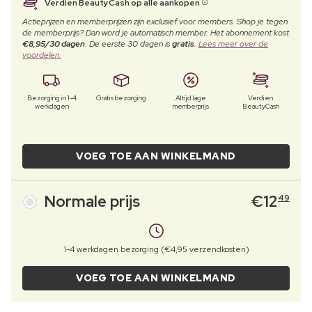
Verdien BeautyCash op alle aankopen
Actieprijzen en memberprijzen zijn exclusief voor members. Shop je tegen
de memberprijs? Dan word je automatisch member. Het abonnement kost
€8,95/30 dagen
. De eerste 30 dagen is
gratis
.
Lees meer over de
voordelen.
Bezorging in 1-4
Gratis bezorging
Altijd lage
Verdien
werkdagen
memberprijs
BeautyCash
VOEG TOE AAN WINKELMAND
Normale prijs
€
12
49
1-4 werkdagen bezorging (€4,95 verzendkosten)
VOEG TOE AAN WINKELMAND