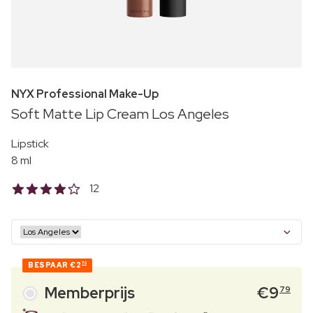
NYX Professional Make-Up
Soft Matte Lip Cream Los Angeles
Lipstick
8 ml
12
BESPAAR
€2
70
Memberprijs
€
9
79