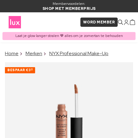
Membervoordelen:
SHOP MET MEMBERPRIJS
WORD MEMBER
Laat je glow langer stralen 🤎 alles om je zomertan te behouden
×
Home
Merken
NYX Professional Make-Up
ITEM TOEGEVOEGD AAN
Vaak samen gekocht met
WINKELMAND
BESPAAR
€3
10