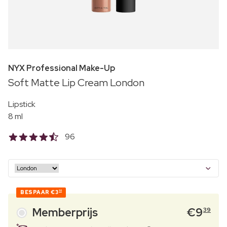
NYX Professional Make-Up
Soft Matte Lip Cream London
Lipstick
8 ml
96
BESPAAR
€3
10
Memberprijs
€
9
39