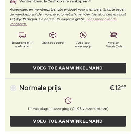
Verdien BeautyCash op alle aankopen
Actieprijzen en memberprijzen zijn exclusief voor members. Shop je tegen
de memberprijs? Dan word je automatisch member. Het abonnement kost
€8,95/30 dagen
. De eerste 30 dagen is
gratis
.
Lees meer over de
voordelen.
Bezorging in 1-4
Gratis bezorging
Altijd lage
Verdien
werkdagen
memberprijs
BeautyCash
VOEG TOE AAN WINKELMAND
Normale prijs
€
12
49
1-4 werkdagen bezorging (€4,95 verzendkosten)
VOEG TOE AAN WINKELMAND