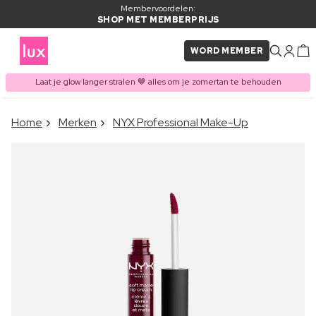
Membervoordelen:
SHOP MET MEMBERPRIJS
WORD MEMBER
Laat je glow langer stralen 🤎 alles om je zomertan te behouden
×
Home
Merken
NYX Professional Make-Up
ITEM TOEGEVOEGD AAN
Vaak samen gekocht met
WINKELMAND