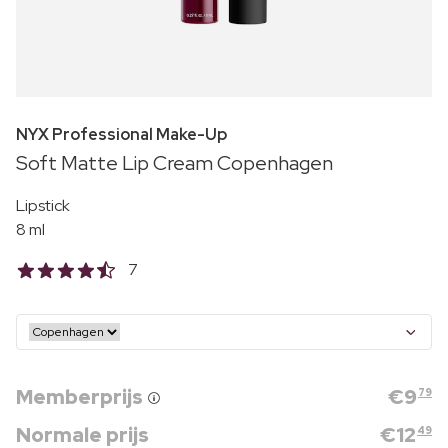
NYX Professional Make-Up
Soft Matte Lip Cream Copenhagen
Lipstick
8 ml
7
Memberprijs
€
9
79
Normale prijs
€
12
49