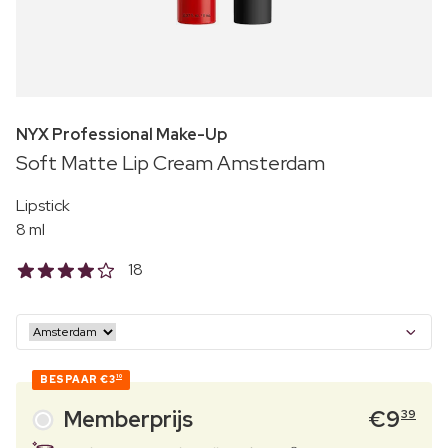
NYX Professional Make-Up
Soft Matte Lip Cream Amsterdam
Lipstick
8 ml
18
BESPAAR
€3
10
Memberprijs
€
9
39