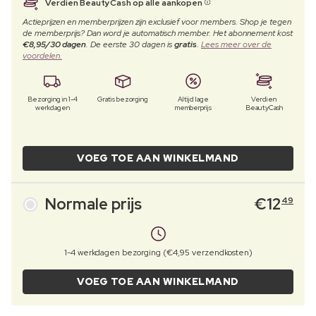
Verdien BeautyCash op alle aankopen
Actieprijzen en memberprijzen zijn exclusief voor members. Shop je tegen
de memberprijs? Dan word je automatisch member. Het abonnement kost
€8,95/30 dagen
. De eerste 30 dagen is
gratis
.
Lees meer over de
voordelen.
Bezorging in 1-4
Gratis bezorging
Altijd lage
Verdien
werkdagen
memberprijs
BeautyCash
VOEG TOE AAN WINKELMAND
Normale prijs
€
12
49
1-4 werkdagen bezorging (€4,95 verzendkosten)
VOEG TOE AAN WINKELMAND