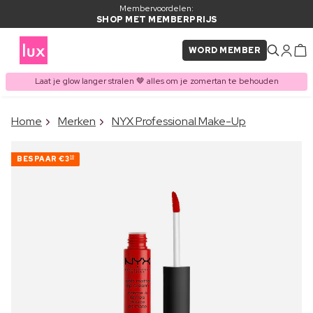
Membervoordelen:
SHOP MET MEMBERPRIJS
WORD MEMBER
Laat je glow langer stralen 🤎 alles om je zomertan te behouden
×
Home
Merken
NYX Professional Make-Up
ITEM TOEGEVOEGD AAN
Vaak samen gekocht met
WINKELMAND
BESPAAR
€3
10