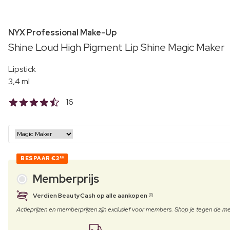
NYX Professional Make-Up
Shine Loud High Pigment Lip Shine Magic Maker
Lipstick
3,4 ml
16
BESPAAR
€3
80
Memberprijs
Verdien BeautyCash op alle aankopen
Actieprijzen en memberprijzen zijn exclusief voor members. Shop je tegen de