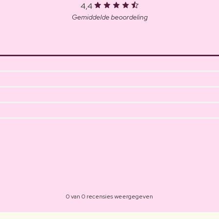
4,4
Gemiddelde beoordeling
0 van 0 recensies weergegeven