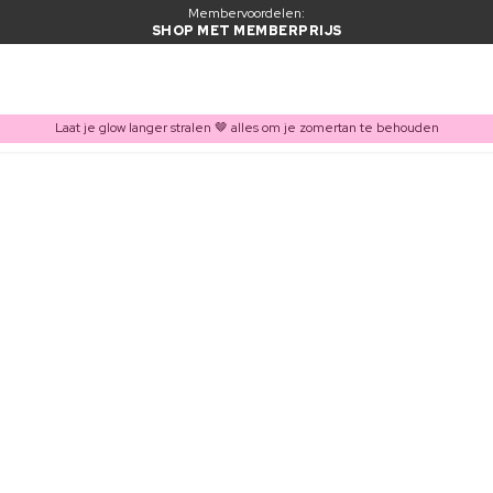
Membervoordelen:
SHOP MET MEMBERPRIJS
Laat je glow langer stralen 🤎 alles om je zomertan te behouden
ITEM TOEGEVOEGD AAN WINKELMAND
Vaak samen gekocht met