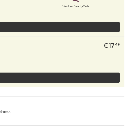
Verdien BeautyCash
€
17
49
Shine.