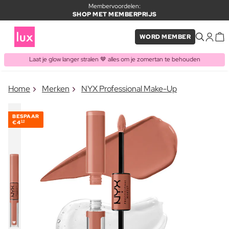
Membervoordelen:
SHOP MET MEMBERPRIJS
WORD MEMBER
Laat je glow langer stralen 🤎 alles om je zomertan te behouden
×
Home
Merken
NYX Professional Make-Up
ITEM TOEGEVOEGD AAN
Vaak samen gekocht met
WINKELMAND
BESPAAR
€4
50