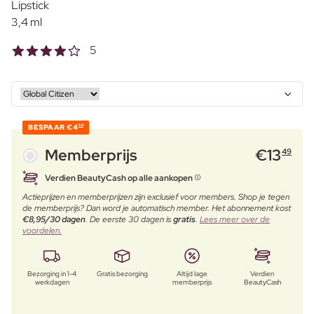
Lipstick
3,4 ml
5
BESPAAR
€4
50
Memberprijs
€
13
49
Verdien BeautyCash op alle aankopen
Actieprijzen en memberprijzen zijn exclusief voor members. Shop je tegen
de memberprijs? Dan word je automatisch member. Het abonnement kost
€8,95/30 dagen
. De eerste 30 dagen is
gratis
.
Lees meer over de
voordelen.
Bezorging in 1-4
Gratis bezorging
Altijd lage
Verdien
werkdagen
memberprijs
BeautyCash