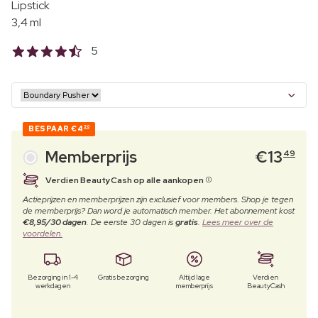
Lipstick
3,4 ml
5
BESPAAR
€4
50
Memberprijs
€
13
49
Verdien BeautyCash op alle aankopen
Actieprijzen en memberprijzen zijn exclusief voor members. Shop je tegen
de memberprijs? Dan word je automatisch member. Het abonnement kost
€8,95/30 dagen
. De eerste 30 dagen is
gratis
.
Lees meer over de
voordelen.
Bezorging in 1-4
Gratis bezorging
Altijd lage
Verdien
werkdagen
memberprijs
BeautyCash