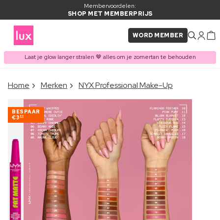
Membervoordelen:
SHOP MET MEMBERPRIJS
WORD MEMBER
Laat je glow langer stralen 🤎 alles om je zomertan te behouden
×
Home
Merken
NYX Professional Make-Up
ITEM TOEGEVOEGD AAN
Vaak samen gekocht met
WINKELMAND
BESPAAR
€3
80