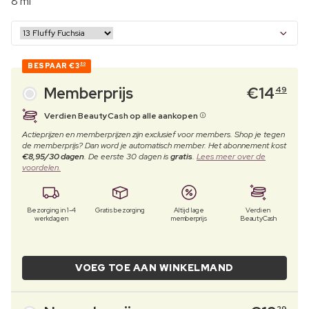
8 ml
BESPAAR
€3
80
Memberprijs
€
14
49
Verdien BeautyCash op alle aankopen
Actieprijzen en memberprijzen zijn exclusief voor members. Shop je tegen
de memberprijs? Dan word je automatisch member. Het abonnement kost
€8,95/30 dagen
. De eerste 30 dagen is
gratis
.
Lees meer over de
voordelen.
Bezorging in 1-4
Gratis bezorging
Altijd lage
Verdien
werkdagen
memberprijs
BeautyCash
VOEG TOE AAN WINKELMAND