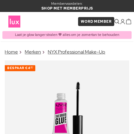
Membervoordelen:
SHOP MET MEMBERPRIJS
WORD MEMBER
Laat je glow langer stralen 🤎 alles om je zomertan te behouden
×
Home
Merken
NYX Professional Make-Up
ITEM TOEGEVOEGD AAN
Vaak samen gekocht met
WINKELMAND
BESPAAR
€4
61