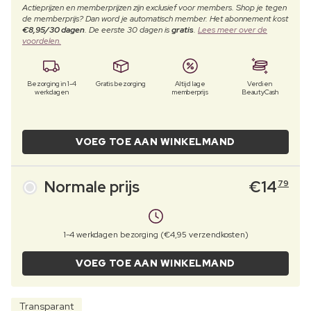
Actieprijzen en memberprijzen zijn exclusief voor members. Shop je tegen
de memberprijs? Dan word je automatisch member. Het abonnement kost
€8,95/30 dagen
. De eerste 30 dagen is
gratis
.
Lees meer over de
voordelen.
Bezorging in 1-4
Gratis bezorging
Altijd lage
Verdien
werkdagen
memberprijs
BeautyCash
VOEG TOE AAN WINKELMAND
Normale prijs
€
14
79
1-4 werkdagen bezorging (€4,95 verzendkosten)
VOEG TOE AAN WINKELMAND
Transparant