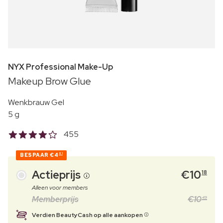
NYX Professional Make-Up
Makeup Brow Glue
Wenkbrauw Gel
5 g
455
BESPAAR
€4
61
Actieprijs
€
10
18
Alleen voor members
Memberprijs
€
10
49
Verdien BeautyCash op alle aankopen