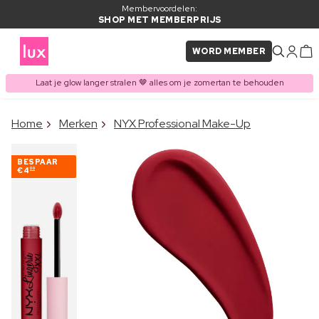
Membervoordelen:
SHOP MET MEMBERPRIJS
WORD MEMBER
Laat je glow langer stralen 🤎 alles om je zomertan te behouden
×
Home
Merken
NYX Professional Make-Up
ITEM TOEGEVOEGD AAN
Vaak samen gekocht met
WINKELMAND
BESPAAR
€4
00