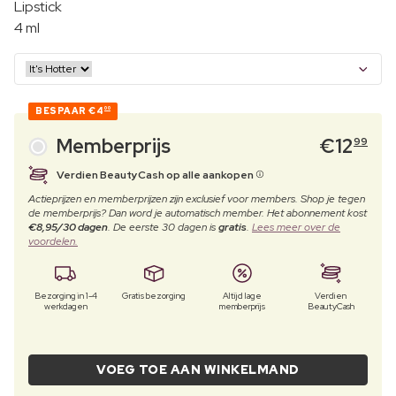
Lipstick
4 ml
BESPAAR
€4
00
Memberprijs
€
12
99
Verdien BeautyCash op alle aankopen
Actieprijzen en memberprijzen zijn exclusief voor members. Shop je tegen
de memberprijs? Dan word je automatisch member. Het abonnement kost
€8,95/30 dagen
. De eerste 30 dagen is
gratis
.
Lees meer over de
voordelen.
Bezorging in 1-4
Gratis bezorging
Altijd lage
Verdien
werkdagen
memberprijs
BeautyCash
VOEG TOE AAN WINKELMAND