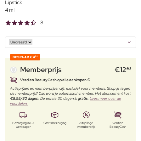
Lipstick
4 ml
8
BESPAAR
€4
50
Memberprijs
€
12
49
Verdien BeautyCash op alle aankopen
Actieprijzen en memberprijzen zijn exclusief voor members. Shop je tegen
de memberprijs? Dan word je automatisch member. Het abonnement kost
€8,95/30 dagen
. De eerste 30 dagen is
gratis
.
Lees meer over de
voordelen.
Bezorging in 1-4
Gratis bezorging
Altijd lage
Verdien
werkdagen
memberprijs
BeautyCash