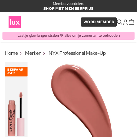
Membervoordelen:
SHOP MET MEMBERPRIJS
WORD MEMBER
Laat je glow langer stralen 🤎 alles om je zomertan te behouden
×
Home
Merken
NYX Professional Make-Up
ITEM TOEGEVOEGD AAN
Vaak samen gekocht met
WINKELMAND
BESPAAR
€4
50