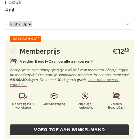
Lipstick
4 ml
BESPAAR
€3
90
Memberprijs
€
12
59
Verdien BeautyCash op alle aankopen
Actieprijzen en memberprijzen zijn exclusief voor members. Shop je tegen
de memberprijs? Dan word je automatisch member. Het abonnement kost
€8,95/30 dagen
. De eerste 30 dagen is
gratis
.
Lees meer over de
voordelen.
Bezorging in 1-4
Gratis bezorging
Altijd lage
Verdien
werkdagen
memberprijs
BeautyCash
VOEG TOE AAN WINKELMAND