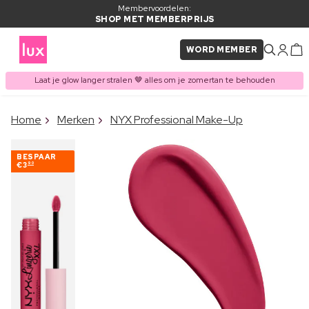
Membervoordelen:
SHOP MET MEMBERPRIJS
WORD MEMBER
Laat je glow langer stralen 🤎 alles om je zomertan te behouden
×
Home
Merken
NYX Professional Make-Up
ITEM TOEGEVOEGD AAN
Vaak samen gekocht met
WINKELMAND
BESPAAR
€3
90