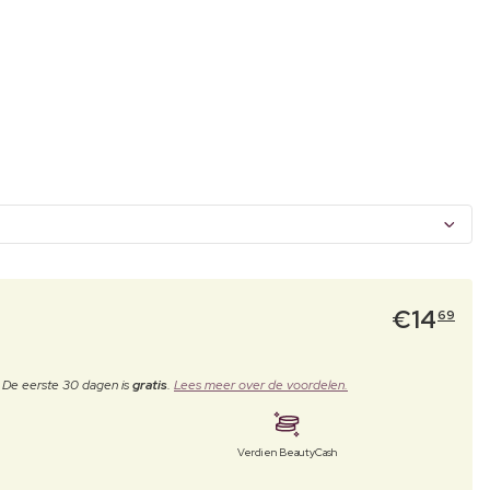
€
14
69
. De eerste 30 dagen is
gratis
.
Lees meer over de voordelen.
Verdien BeautyCash