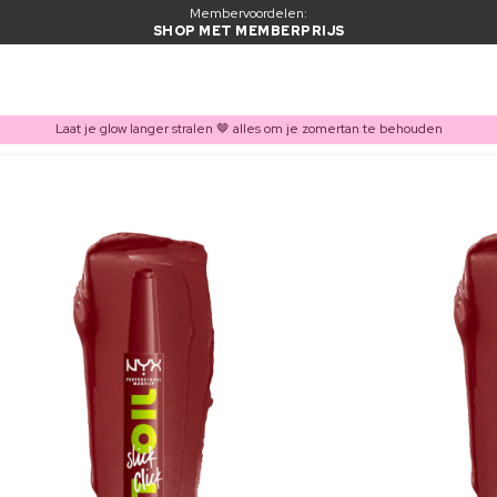
Membervoordelen:
SHOP MET MEMBERPRIJS
Laat je glow langer stralen 🤎 alles om je zomertan te behouden
ITEM TOEGEVOEGD AAN WINKELMAND
Vaak samen gekocht met