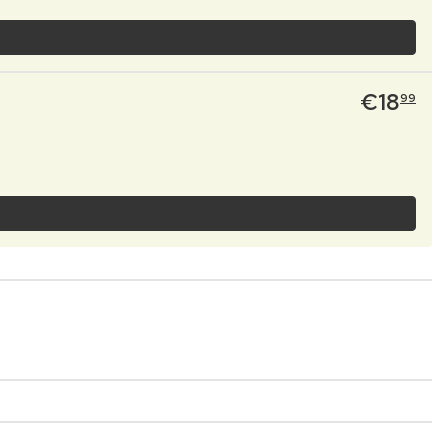
€
18
99