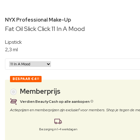
NYX Professional Make-Up
Fat Oil Slick Click 11 In A Mood
Lipstick
2,3 ml
BESPAAR
€4
30
Memberprijs
Verdien BeautyCash op alle aankopen
Actieprijzen en memberprijzen zijn exclusief voor members. Shop je tegen de
Bezorging in 1-4 werkdagen