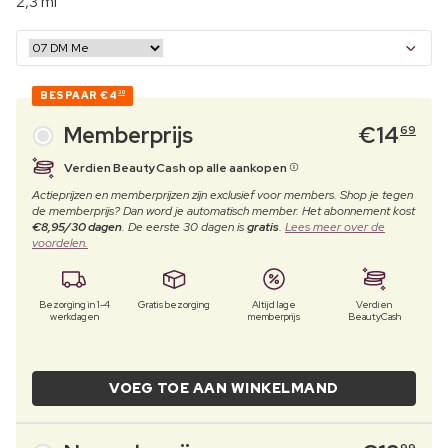
2,3 ml
BESPAAR
€4
30
Memberprijs
€
14
69
Verdien BeautyCash op alle aankopen
Actieprijzen en memberprijzen zijn exclusief voor members. Shop je tegen
de memberprijs? Dan word je automatisch member. Het abonnement kost
€8,95/30 dagen
. De eerste 30 dagen is
gratis
.
Lees meer over de
voordelen.
Bezorging in 1-4
Gratis bezorging
Altijd lage
Verdien
werkdagen
memberprijs
BeautyCash
VOEG TOE AAN WINKELMAND