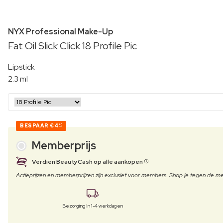
NYX Professional Make-Up
Fat Oil Slick Click 18 Profile Pic
Lipstick
2.3 ml
BESPAAR
€4
40
Memberprijs
Verdien BeautyCash op alle aankopen
Actieprijzen en memberprijzen zijn exclusief voor members. Shop je tegen de
Bezorging in 1-4 werkdagen