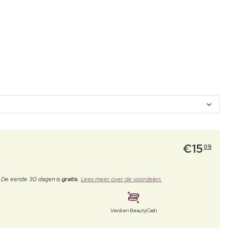
€
15
09
. De eerste 30 dagen is
gratis
.
Lees meer over de voordelen.
Verdien BeautyCash