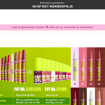
Membervoordelen:
SHOP MET MEMBERPRIJS
Laat je glow langer stralen 🤎 alles om je zomertan te behouden
ITEM TOEGEVOEGD AAN WINKELMAND
Vaak samen gekocht met