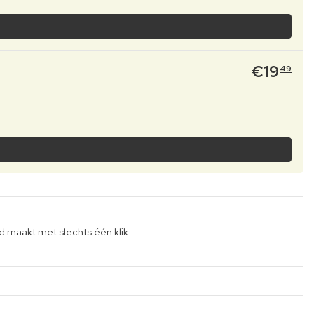
€
19
49
gd maakt met slechts één klik.