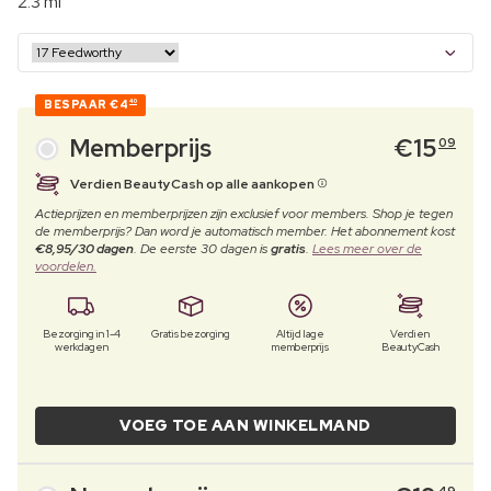
2.3 ml
BESPAAR
€4
40
Memberprijs
€
15
09
Verdien BeautyCash op alle aankopen
Actieprijzen en memberprijzen zijn exclusief voor members. Shop je tegen
de memberprijs? Dan word je automatisch member. Het abonnement kost
€8,95/30 dagen
. De eerste 30 dagen is
gratis
.
Lees meer over de
voordelen.
Bezorging in 1-4
Gratis bezorging
Altijd lage
Verdien
werkdagen
memberprijs
BeautyCash
VOEG TOE AAN WINKELMAND