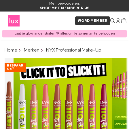
Membervoordelen:
SHOP MET MEMBERPRIJS
WORD MEMBER
Laat je glow langer stralen 🤎 alles om je zomertan te behouden
×
Home
Merken
NYX Professional Make-Up
ITEM TOEGEVOEGD AAN
Vaak samen gekocht met
WINKELMAND
BESPAAR
€4
40