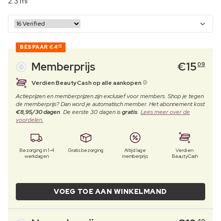
2.3 ml
BESPAAR
€4
40
Memberprijs
€
15
09
Verdien BeautyCash op alle aankopen
Actieprijzen en memberprijzen zijn exclusief voor members. Shop je tegen
de memberprijs? Dan word je automatisch member. Het abonnement kost
€8,95/30 dagen
. De eerste 30 dagen is
gratis
.
Lees meer over de
voordelen.
Bezorging in 1-4
Gratis bezorging
Altijd lage
Verdien
werkdagen
memberprijs
BeautyCash
VOEG TOE AAN WINKELMAND