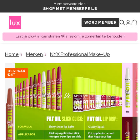
Membervoordelen:
SHOP MET MEMBERPRIJS
WORD MEMBER
Laat je glow langer stralen 🤎 alles om je zomertan te behouden
×
Home
Merken
NYX Professional Make-Up
ITEM TOEGEVOEGD AAN
Vaak samen gekocht met
WINKELMAND
BESPAAR
€4
40