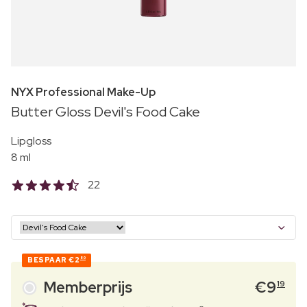
NYX Professional Make-Up
Butter Gloss Devil's Food Cake
Lipgloss
8 ml
22
BESPAAR
€2
80
Memberprijs
€
9
19