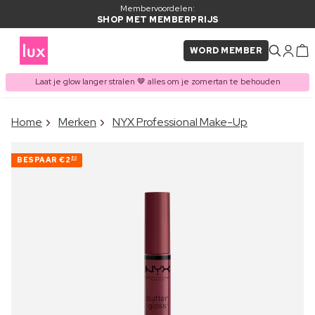
Membervoordelen:
SHOP MET MEMBERPRIJS
WORD MEMBER
Laat je glow langer stralen 🤎 alles om je zomertan te behouden
×
Home
Merken
NYX Professional Make-Up
ITEM TOEGEVOEGD AAN
Vaak samen gekocht met
WINKELMAND
BESPAAR
€2
80