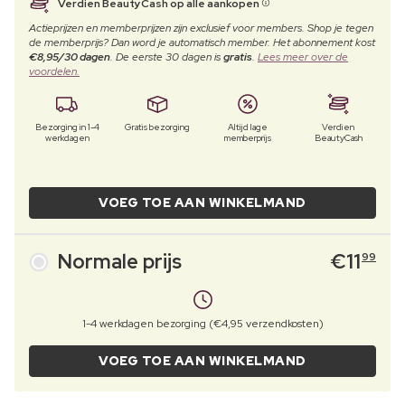
Verdien BeautyCash op alle aankopen
Actieprijzen en memberprijzen zijn exclusief voor members. Shop je tegen
de memberprijs? Dan word je automatisch member. Het abonnement kost
€8,95/30 dagen
. De eerste 30 dagen is
gratis
.
Lees meer over de
voordelen.
Bezorging in 1-4
Gratis bezorging
Altijd lage
Verdien
werkdagen
memberprijs
BeautyCash
VOEG TOE AAN WINKELMAND
Normale prijs
€
11
99
1-4 werkdagen bezorging (€4,95 verzendkosten)
VOEG TOE AAN WINKELMAND