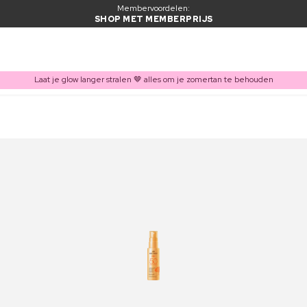
Membervoordelen:
SHOP MET MEMBERPRIJS
Laat je glow langer stralen 🤎 alles om je zomertan te behouden
ITEM TOEGEVOEGD AAN WINKELMAND
Vaak samen gekocht met