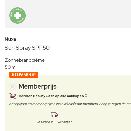
Nuxe
Sun Spray SPF50
Zonnebrandcrème
50 ml
BESPAAR
€8
10
Memberprijs
Verdien BeautyCash op alle aankopen
Actieprijzen en memberprijzen zijn exclusief voor members. Shop je tegen de
Bezorging in 1-4 werkdagen