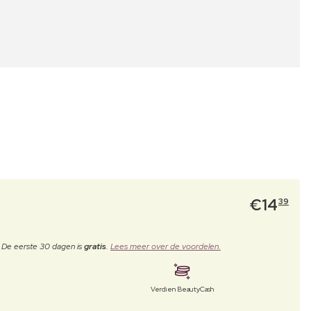
€
14
39
. De eerste 30 dagen is
gratis
.
Lees meer over de voordelen.
Verdien BeautyCash