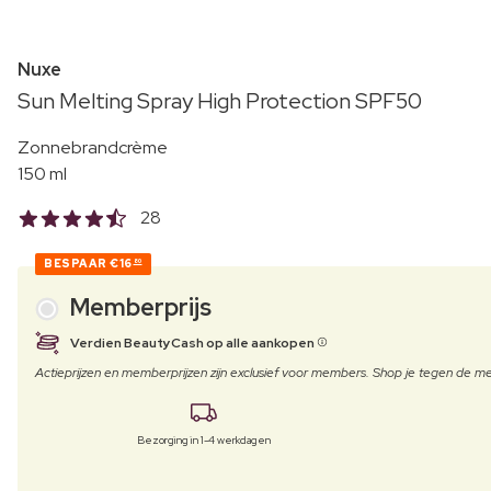
Nuxe
Sun Melting Spray High Protection SPF50
Zonnebrandcrème
150 ml
28
BESPAAR
€16
80
Memberprijs
Verdien BeautyCash op alle aankopen
Actieprijzen en memberprijzen zijn exclusief voor members. Shop je tegen de
Bezorging in 1-4 werkdagen