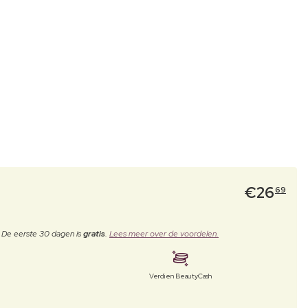
€
26
69
. De eerste 30 dagen is
gratis
.
Lees meer over de voordelen.
Verdien BeautyCash