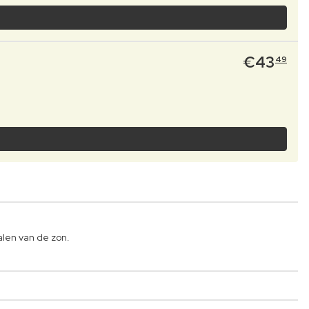
€
43
49
alen van de zon.