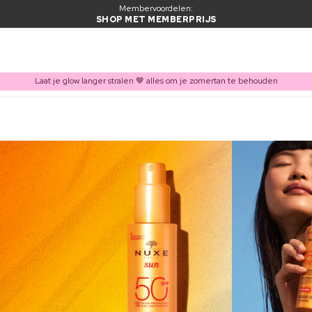
Membervoordelen:
SHOP MET MEMBERPRIJS
Laat je glow langer stralen 🤎 alles om je zomertan te behouden
ITEM TOEGEVOEGD AAN WINKELMAND
Vaak samen gekocht met