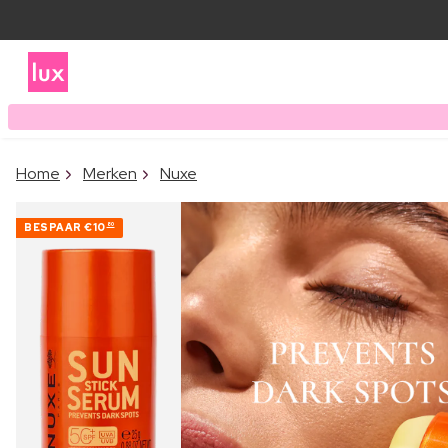
Home
Merken
Nuxe
BESPAAR
€10
80