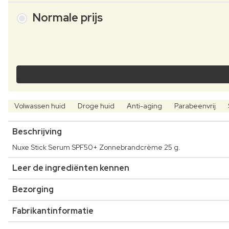
Normale prijs
Volwassen huid
Droge huid
Anti-aging
Parabeenvrij
Beschrijving
Nuxe Stick Serum SPF50+ Zonnebrandcrème 25 g.
Leer de ingrediënten kennen
Bezorging
Fabrikantinformatie