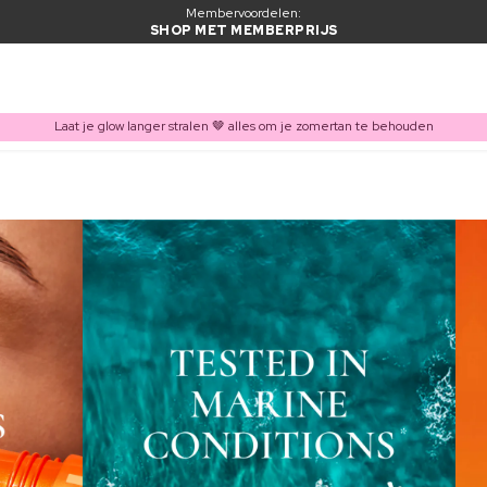
Membervoordelen:
SHOP MET MEMBERPRIJS
Laat je glow langer stralen 🤎 alles om je zomertan te behouden
ITEM TOEGEVOEGD AAN WINKELMAND
Vaak samen gekocht met