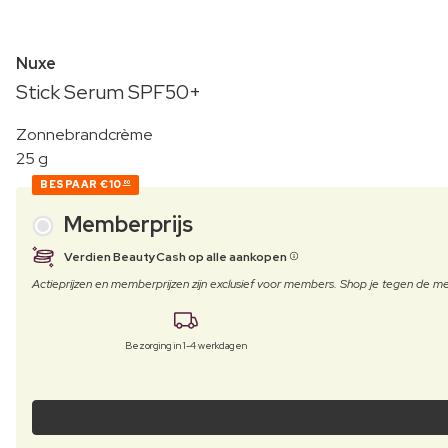
Nuxe
Stick Serum SPF50+
Zonnebrandcrème
25 g
BESPAAR
€10
80
Memberprijs
Verdien BeautyCash op alle aankopen
Actieprijzen en memberprijzen zijn exclusief voor members. Shop je tegen de
Bezorging in 1-4 werkdagen