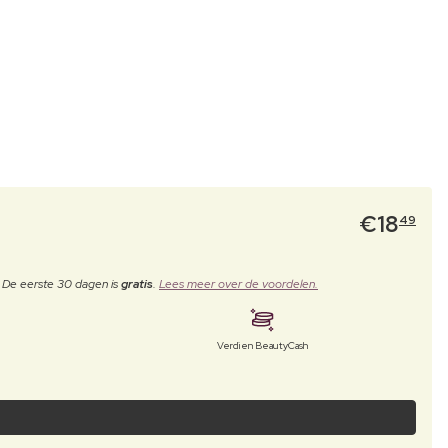
€
18
49
. De eerste 30 dagen is
gratis
.
Lees meer over de voordelen.
Verdien BeautyCash