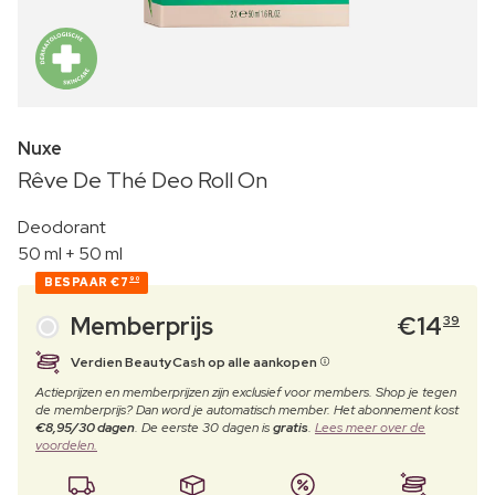
Nuxe
Rêve De Thé Deo Roll On
Deodorant
50 ml + 50 ml
BESPAAR
€7
90
Memberprijs
€
14
39
Verdien BeautyCash op alle aankopen
Actieprijzen en memberprijzen zijn exclusief voor members. Shop je tegen
de memberprijs? Dan word je automatisch member. Het abonnement kost
€8,95/30 dagen
. De eerste 30 dagen is
gratis
.
Lees meer over de
voordelen.