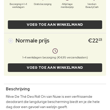
Bezorging in 1-4
Gratis bezorging
Altijd lage
Verdien
werkdagen
memberprijs
BeautyCash
VOEG TOE AAN WINKELMAND
Normale prijs
€
22
29
1-4 werkdagen bezorging (€4,95 verzendkosten)
VOEG TOE AAN WINKELMAND
Beschrijving
Rêve De Thé Deo Roll On van Nuxe is een verfrissende
deodorant die langdurige bescherming biedt en je de hele
dag door een gevoel van welzijn geeft.