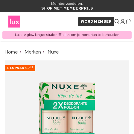
Membervoordelen:
SHOP MET MEMBERPRIJS
WORD MEMBER
Laat je glow langer stralen 🤎 alles om je zomertan te behouden
×
Home
Merken
Nuxe
ITEM TOEGEVOEGD AAN
Vaak samen gekocht met
WINKELMAND
BESPAAR
€7
90