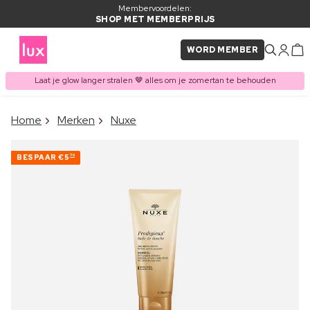
Membervoordelen:
SHOP MET MEMBERPRIJS
WORD MEMBER
Laat je glow langer stralen 🤎 alles om je zomertan te behouden
×
Home
Merken
Nuxe
ITEM TOEGEVOEGD AAN
Vaak samen gekocht met
WINKELMAND
BESPAAR
€5
70