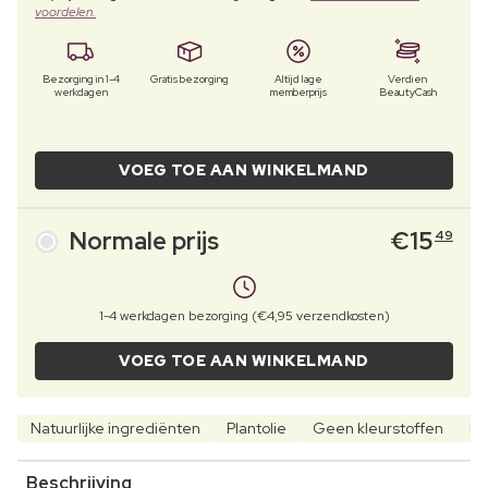
voordelen.
Bezorging in 1-4
Gratis bezorging
Altijd lage
Verdien
werkdagen
memberprijs
BeautyCash
VOEG TOE AAN WINKELMAND
Normale prijs
€
15
49
1-4 werkdagen bezorging (€4,95 verzendkosten)
VOEG TOE AAN WINKELMAND
Natuurlijke ingrediënten
Plantolie
Geen kleurstoffen
Pa
Beschrijving