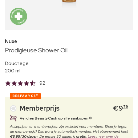
Nuxe
Prodigieuse Shower Oil
Douchegel
200 ml
92
BESPAAR
€5
70
Memberprijs
€
9
79
Verdien BeautyCash op alle aankopen
Actieprijzen en memberprijzen zijn exclusief voor members. Shop je tegen
de memberprijs? Dan word je automatisch member. Het abonnement kost
€8,95/30 dagen
. De eerste 30 dagen is
gratis
.
Lees meer over de