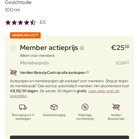
Gezichtsolie
100 ml
65
BESPAAR
€17
49
Member actieprijs
€
25
50
Alleen voor members
Memberprijs
€
26
29
Verdien BeautyCash op alle aankopen
Actieprijzen en memberprijzen zijn exclusief voor members. Shop je tegen
de memberprijs? Dan word je automatisch member. Het abonnement kost
€8,95/30 dagen
. De eerste 30 dagen is
gratis
.
Lees meer over de
voordelen.
Bezorging in 1-4
Gratis bezorging
Altijd lage
Verdien
werkdagen
memberprijs
BeautyCash