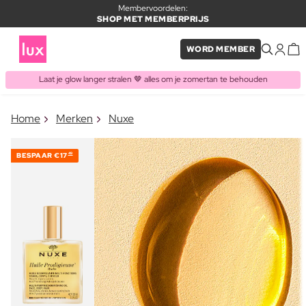
Membervoordelen:
SHOP MET MEMBERPRIJS
WORD MEMBER
Laat je glow langer stralen 🤎 alles om je zomertan te behouden
×
Home
Merken
Nuxe
ITEM TOEGEVOEGD AAN
Vaak samen gekocht met
WINKELMAND
BESPAAR
€17
49