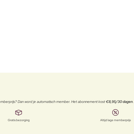
 memberprijs? Dan word je automatisch member. Het abonnement kost
€8,95/30 dagen
Gratis bezorging
Altijd lage memberprijs