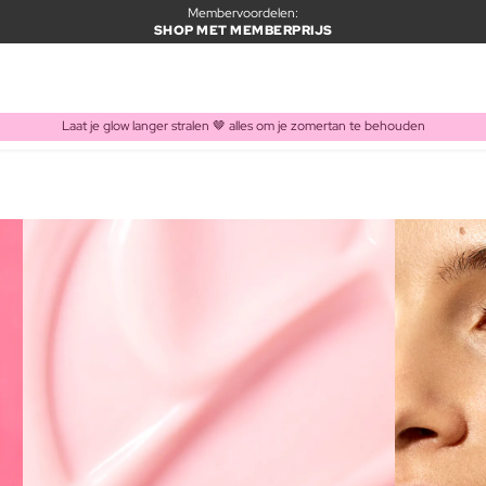
Membervoordelen:
SHOP MET MEMBERPRIJS
Laat je glow langer stralen 🤎 alles om je zomertan te behouden
ITEM TOEGEVOEGD AAN WINKELMAND
Vaak samen gekocht met