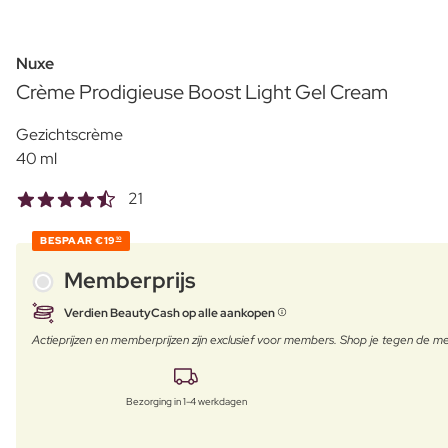
Nuxe
Crème Prodigieuse Boost Light Gel Cream
Gezichtscrème
40 ml
21
BESPAAR
€19
10
Memberprijs
Verdien BeautyCash op alle aankopen
Actieprijzen en memberprijzen zijn exclusief voor members. Shop je tegen de
Bezorging in 1-4 werkdagen