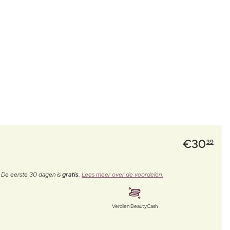
€
30
39
. De eerste 30 dagen is
gratis
.
Lees meer over de voordelen.
Verdien BeautyCash