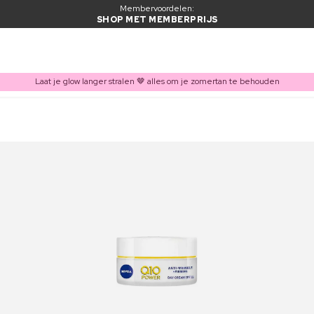
Membervoordelen:
SHOP MET MEMBERPRIJS
Laat je glow langer stralen 🤎 alles om je zomertan te behouden
ITEM TOEGEVOEGD AAN WINKELMAND
Vaak samen gekocht met