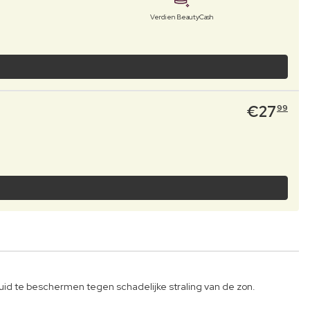
Verdien BeautyCash
€
27
99
uid te beschermen tegen schadelijke straling van de zon.