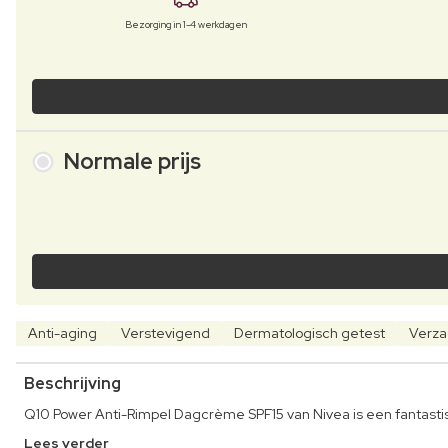
Bezorging in 1-4 werkdagen
Normale prijs
Anti-aging
Verstevigend
Dermatologisch getest
Verza
Beschrijving
Q10 Power Anti-Rimpel Dagcrème SPF15 van Nivea is een fantastis
Lees verder