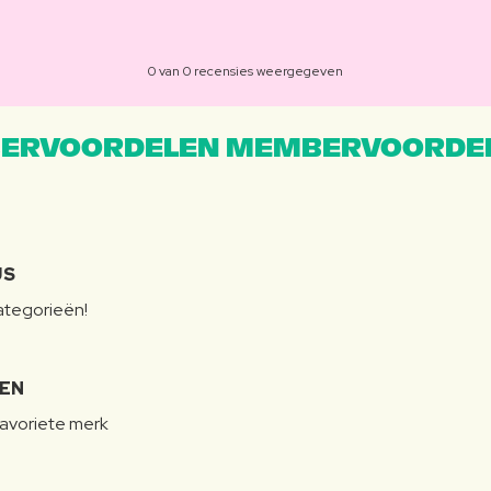
0 van 0 recensies weergegeven
ERVOORDELEN MEMBERVOORDEL
JS
categorieën!
LEN
favoriete merk