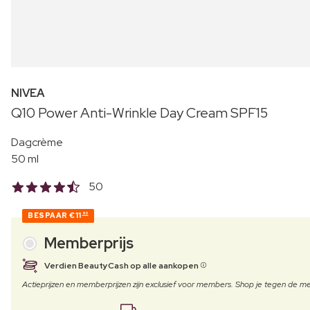
NIVEA
Q10 Power Anti-Wrinkle Day Cream SPF15
Dagcrème
50 ml
50
BESPAAR
€11
60
Memberprijs
Verdien BeautyCash op alle aankopen
Actieprijzen en memberprijzen zijn exclusief voor members. Shop je tegen de