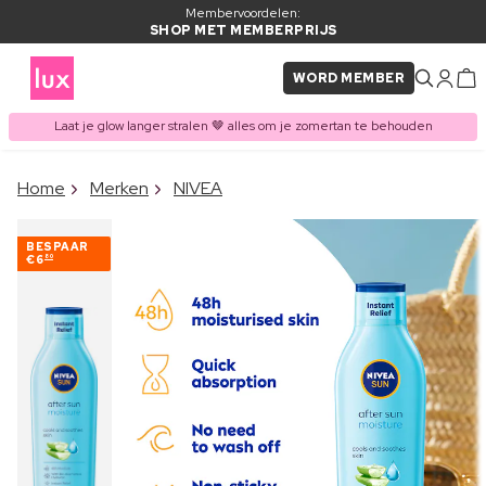
Membervoordelen:
SHOP MET MEMBERPRIJS
WORD MEMBER
Laat je glow langer stralen 🤎 alles om je zomertan te behouden
×
Home
Merken
NIVEA
ITEM TOEGEVOEGD AAN
Vaak samen gekocht met
WINKELMAND
BESPAAR
€6
80