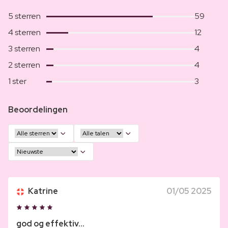
5 sterren
59
4 sterren
12
3 sterren
4
2 sterren
4
1 ster
3
Beoordelingen
Katrine
01/05 2025
god og effektiv...