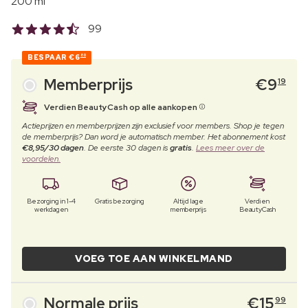
200 ml
99
BESPAAR
€6
80
Memberprijs
€
9
19
Verdien BeautyCash op alle aankopen
Actieprijzen en memberprijzen zijn exclusief voor members. Shop je tegen
de memberprijs? Dan word je automatisch member. Het abonnement kost
€8,95/30 dagen
. De eerste 30 dagen is
gratis
.
Lees meer over de
voordelen.
Bezorging in 1-4
Gratis bezorging
Altijd lage
Verdien
werkdagen
memberprijs
BeautyCash
VOEG TOE AAN WINKELMAND
Normale prijs
€
15
99