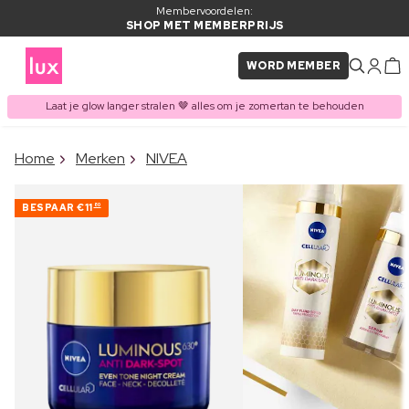
Membervoordelen:
SHOP MET MEMBERPRIJS
WORD MEMBER
Laat je glow langer stralen 🤎 alles om je zomertan te behouden
×
Home
Merken
NIVEA
ITEM TOEGEVOEGD AAN
Vaak samen gekocht met
WINKELMAND
BESPAAR
€11
80