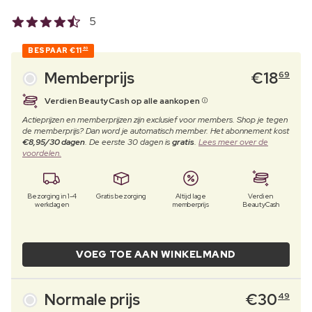
5
BESPAAR
€11
80
Memberprijs
€
18
69
Verdien BeautyCash op alle aankopen
Actieprijzen en memberprijzen zijn exclusief voor members. Shop je tegen
de memberprijs? Dan word je automatisch member. Het abonnement kost
€8,95/30 dagen
. De eerste 30 dagen is
gratis
.
Lees meer over de
voordelen.
Bezorging in 1-4
Gratis bezorging
Altijd lage
Verdien
werkdagen
memberprijs
BeautyCash
VOEG TOE AAN WINKELMAND
Normale prijs
€
30
49