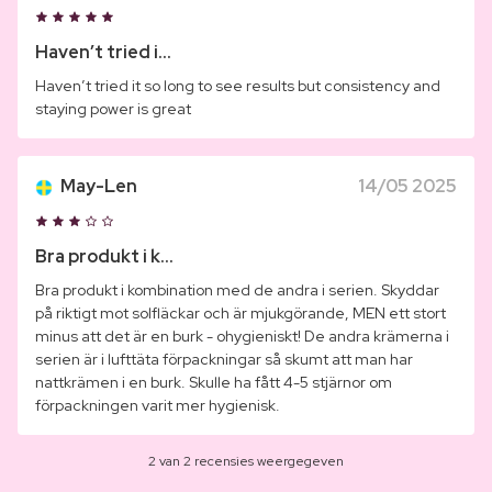
Haven’t tried i...
Haven’t tried it so long to see results but consistency and
staying power is great
May-Len
14/05 2025
Bra produkt i k...
Bra produkt i kombination med de andra i serien. Skyddar
på riktigt mot solfläckar och är mjukgörande, MEN ett stort
minus att det är en burk - ohygieniskt! De andra krämerna i
serien är i lufttäta förpackningar så skumt att man har
nattkrämen i en burk. Skulle ha fått 4-5 stjärnor om
förpackningen varit mer hygienisk.
2 van 2 recensies weergegeven