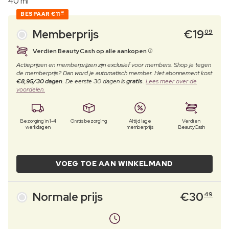
40 ml
BESPAAR
€11
40
Memberprijs
€
19
09
Verdien BeautyCash op alle aankopen
Actieprijzen en memberprijzen zijn exclusief voor members. Shop je tegen
de memberprijs? Dan word je automatisch member. Het abonnement kost
€8,95/30 dagen
. De eerste 30 dagen is
gratis
.
Lees meer over de
voordelen.
Bezorging in 1-4
Gratis bezorging
Altijd lage
Verdien
werkdagen
memberprijs
BeautyCash
VOEG TOE AAN WINKELMAND
Normale prijs
€
30
49