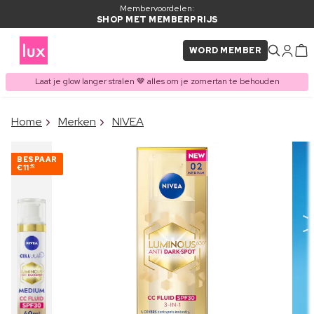
Membervoordelen:
SHOP MET MEMBERPRIJS
WORD MEMBER
Laat je glow langer stralen 🤎 alles om je zomertan te behouden
×
Home
Merken
NIVEA
ITEM TOEGEVOEGD AAN
Vaak samen gekocht met
WINKELMAND
BESPAAR
€11
40