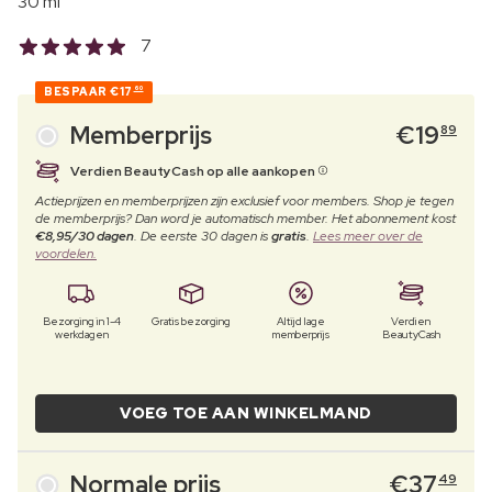
30 ml
7
BESPAAR
€17
60
Memberprijs
€
19
89
Verdien BeautyCash op alle aankopen
Actieprijzen en memberprijzen zijn exclusief voor members. Shop je tegen
de memberprijs? Dan word je automatisch member. Het abonnement kost
€8,95/30 dagen
. De eerste 30 dagen is
gratis
.
Lees meer over de
voordelen.
Bezorging in 1-4
Gratis bezorging
Altijd lage
Verdien
werkdagen
memberprijs
BeautyCash
VOEG TOE AAN WINKELMAND
Normale prijs
€
37
49