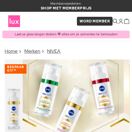
Membervoordelen:
SHOP MET MEMBERPRIJS
WORD MEMBER
Laat je glow langer stralen 🤎 alles om je zomertan te behouden
×
Home
Merken
NIVEA
ITEM TOEGEVOEGD AAN
Vaak samen gekocht met
WINKELMAND
BESPAAR
€17
60