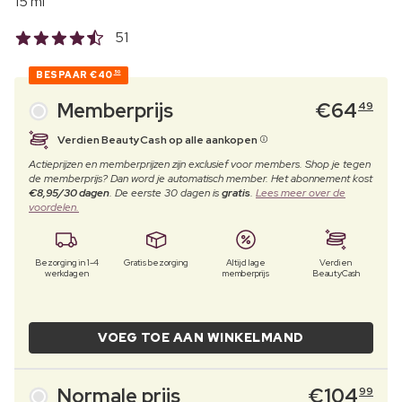
15 ml
51
BESPAAR
€40
50
Memberprijs
€
64
49
Verdien BeautyCash op alle aankopen
Actieprijzen en memberprijzen zijn exclusief voor members. Shop je tegen
de memberprijs? Dan word je automatisch member. Het abonnement kost
€8,95/30 dagen
. De eerste 30 dagen is
gratis
.
Lees meer over de
voordelen.
Bezorging in 1-4
Gratis bezorging
Altijd lage
Verdien
werkdagen
memberprijs
BeautyCash
VOEG TOE AAN WINKELMAND
Normale prijs
€
104
99