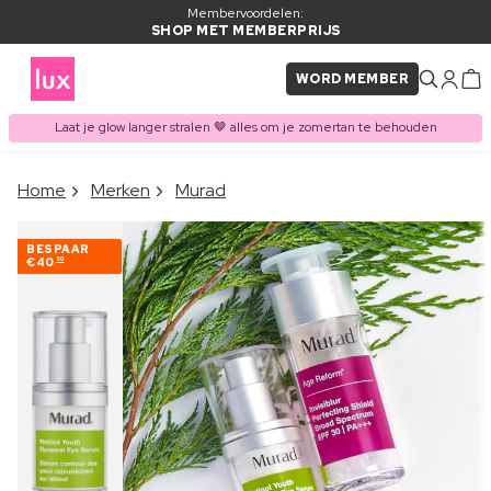
Membervoordelen:
SHOP MET MEMBERPRIJS
WORD MEMBER
Laat je glow langer stralen 🤎 alles om je zomertan te behouden
×
Home
Merken
Murad
ITEM TOEGEVOEGD AAN
Vaak samen gekocht met
WINKELMAND
BESPAAR
€40
50