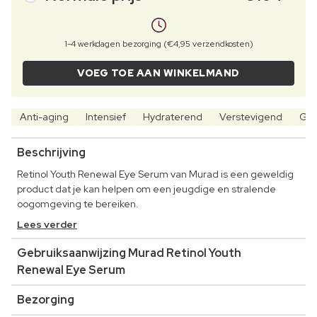
1-4 werkdagen bezorging (€4,95 verzendkosten)
VOEG TOE AAN WINKELMAND
Anti-aging
Intensief
Hydraterend
Verstevigend
Gla
Beschrijving
Retinol Youth Renewal Eye Serum van Murad is een geweldig
product dat je kan helpen om een jeugdige en stralende
oogomgeving te bereiken.
Lees verder
Gebruiksaanwijzing Murad Retinol Youth
Renewal Eye Serum
Bezorging