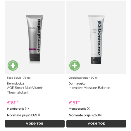
Face Scrub ⋅ 75 ml
Gezichtscrème ⋅ 50 ml
Dermalogica
Dermalogica
AGE Smart MultiVitamin
Intensive Moisture Balance
Thermafoliant
€
61
€
51
09
99
Memberprijs
Memberprijs
Normale prijs:
€
69
Normale prijs:
€
63
99
49
VOEG TOE
VOEG TOE