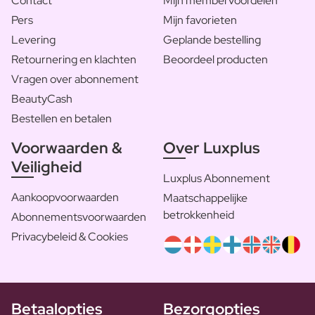
Contact
Mijn membervoordelen
Pers
Mijn favorieten
Levering
Geplande bestelling
Retournering en klachten
Beoordeel producten
Vragen over abonnement
BeautyCash
Bestellen en betalen
Voorwaarden &
Over Luxplus
Veiligheid
Luxplus Abonnement
Aankoopvoorwaarden
Maatschappelijke
betrokkenheid
Abonnementsvoorwaarden
Privacybeleid & Cookies
Betaalopties
Bezorgopties