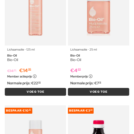
Lichaamsolie ⋅ 125 ml
Lichaamsolie ⋅ 25 ml
Bio-Oil
Bio-Oil
Bio-Oil
Bio-Oil
€
14
€
4
06
69
€
14
49
Member actieprijs
Memberprijs
Normale prijs:
€
22
Normale prijs:
€
7
99
19
VOEG TOE
VOEG TOE
BESPAAR
€10
BESPAAR
€3
87
36