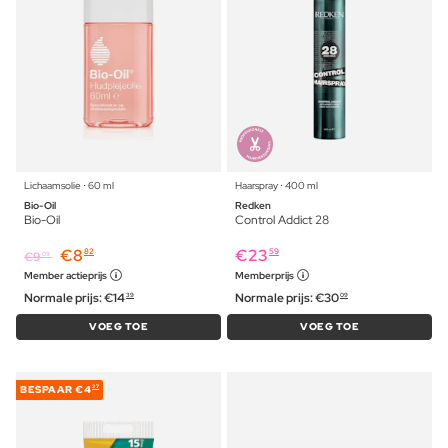
Lichaamsolie ⋅ 60 ml
Haarspray ⋅ 400 ml
Bio-Oil
Redken
Bio-Oil
Control Addict 28
€
8
€
23
82
59
€
9
09
Member actieprijs
Memberprijs
Normale prijs:
€
14
Normale prijs:
€
30
39
09
VOEG TOE
VOEG TOE
BESPAAR
€4
37