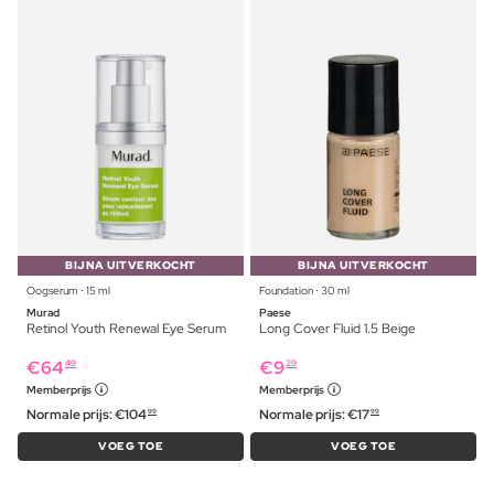
BIJNA UITVERKOCHT
BIJNA UITVERKOCHT
Oogserum ⋅ 15 ml
Foundation ⋅ 30 ml
Murad
Paese
Retinol Youth Renewal Eye Serum
Long Cover Fluid 1.5 Beige
€
64
€
9
49
29
Memberprijs
Memberprijs
Normale prijs:
€
104
Normale prijs:
€
17
99
99
VOEG TOE
VOEG TOE