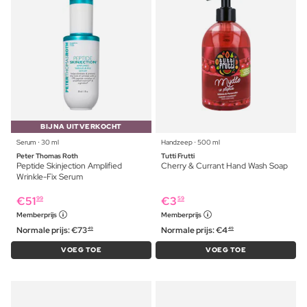
BIJNA UITVERKOCHT
Serum ⋅ 30 ml
Handzeep ⋅ 500 ml
Peter Thomas Roth
Tutti Frutti
Peptide Skinjection Amplified
Cherry & Currant Hand Wash Soap
Wrinkle-Fix Serum
€
51
€
3
99
59
Memberprijs
Memberprijs
Normale prijs:
€
73
Normale prijs:
€
4
49
49
VOEG TOE
VOEG TOE