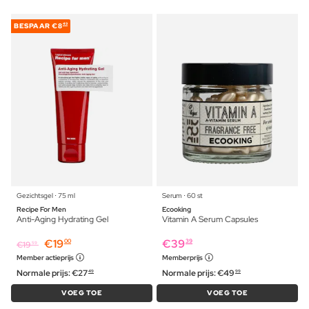
BESPAAR
€8
49
Gezichtsgel ⋅ 75 ml
Serum ⋅ 60 st
Recipe For Men
Ecooking
Anti-Aging Hydrating Gel
Vitamin A Serum Capsules
€
19
€
39
00
39
€
19
59
Member actieprijs
Memberprijs
Normale prijs:
€
27
Normale prijs:
€
49
49
99
VOEG TOE
VOEG TOE