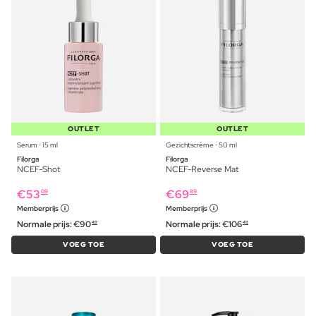
OUTLET
OUTLET
Serum ⋅ 15 ml
Gezichtscrème ⋅ 50 ml
Filorga
Filorga
NCEF-Shot
NCEF-Reverse Mat
€
53
€
69
09
89
Memberprijs
Memberprijs
Normale prijs:
€
90
Normale prijs:
€
106
49
49
VOEG TOE
VOEG TOE