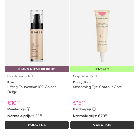
BIJNA UITVERKOCHT
OUTLET
Foundation ⋅ 30 ml
Oogcrème ⋅ 15 ml
Paese
Embryolisse
Lifting Foundation 103 Golden
Smoothing Eye Contour Care
Beige
€
10
€
15
59
49
Memberprijs
Memberprijs
Normale prijs:
€
23
Normale prijs:
€
23
99
99
VOEG TOE
VOEG TOE