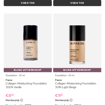
VOEG TOE
VOEG TOE
BIJNA UITVERKOCHT
BIJNA UITVERKOCHT
Foundation ⋅ 30 ml
Foundation ⋅ 30 ml
Paese
Paese
Collagen Moisturizing Foundation
Collagen Moisturizing Foundation
300N Vanilla
301N Light Beige
€
8
€
11
29
19
Memberprijs
Memberprijs
99
79