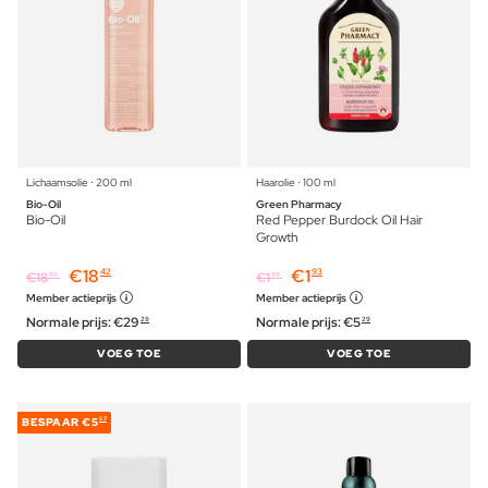
Lichaamsolie ⋅ 200 ml
Haarolie ⋅ 100 ml
Bio-Oil
Green Pharmacy
Bio-Oil
Red Pepper Burdock Oil Hair
Growth
€
18
€
1
42
93
€
18
€
1
99
99
Member actieprijs
Member actieprijs
Normale prijs:
€
29
Normale prijs:
€
5
29
29
VOEG TOE
VOEG TOE
BESPAAR
€5
57