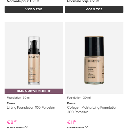
Normale prijs:
€
23
Normale prijs:
€
23
99
99
VOEG TOE
VOEG TOE
BIJNA UITVERKOCHT
Foundation ⋅ 30 ml
Foundation ⋅ 30 ml
Paese
Paese
Lifting Foundation 100 Porcelain
Collagen Moisturizing Foundation
300 Porcelain
€
8
€
11
69
19
Memberprijs
Memberprijs