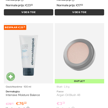
Normale prijs:
€
23
Normale prijs:
€
17
99
99
VOEG TOE
VOEG TOE
BESPAAR
€25
96
OUTLET
Gezichtscrème ⋅ 100 ml
Blush ⋅ 2,8 g
Dermalogica
Paese
Intensive Moisture Balance
Argan Oil Blush 48
€
76
€
3
23
79
€
78
59