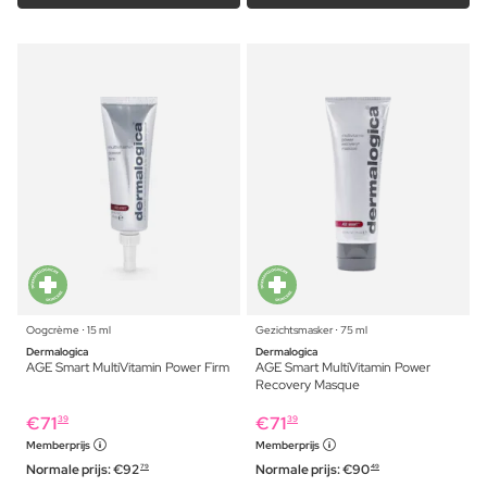
Oogcrème ⋅ 15 ml
Gezichtsmasker ⋅ 75 ml
Dermalogica
Dermalogica
AGE Smart MultiVitamin Power Firm
AGE Smart MultiVitamin Power
Recovery Masque
€
71
€
71
39
39
Memberprijs
Memberprijs
Normale prijs:
€
92
Normale prijs:
€
90
79
49