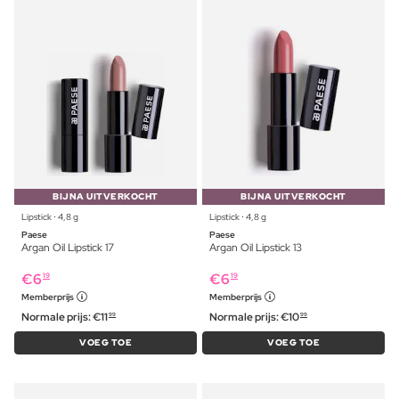
BIJNA UITVERKOCHT
BIJNA UITVERKOCHT
Lipstick ⋅ 4,8 g
Lipstick ⋅ 4,8 g
Paese
Paese
Argan Oil Lipstick 17
Argan Oil Lipstick 13
€
6
€
6
19
19
Memberprijs
Memberprijs
Normale prijs:
€
11
Normale prijs:
€
10
99
99
VOEG TOE
VOEG TOE