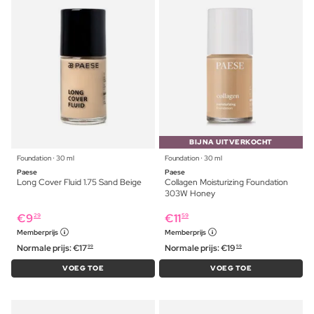
BIJNA UITVERKOCHT
Foundation ⋅ 30 ml
Foundation ⋅ 30 ml
Paese
Paese
Long Cover Fluid 1.75 Sand Beige
Collagen Moisturizing Foundation
303W Honey
€
9
€
11
29
59
Memberprijs
Memberprijs
Normale prijs:
€
17
Normale prijs:
€
19
99
59
VOEG TOE
VOEG TOE