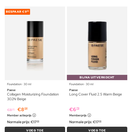
BESPAAR
€9
95
BIJNA UITVERKOCHT
Foundation ⋅ 30 ml
Foundation ⋅ 30 ml
Paese
Paese
Collagen Moisturizing Foundation
Long Cover Fluid 2.5 Warm Beige
302N Beige
€
8
€
6
04
79
€
8
29
Member actieprijs
Memberprijs
Normale prijs:
€
17
Normale prijs:
€
17
99
99
VOEG TOE
VOEG TOE