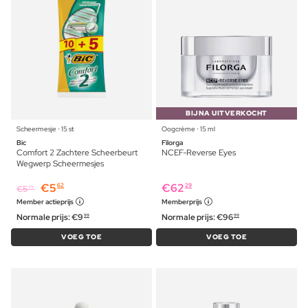
BIJNA UITVERKOCHT
Scheermesje ⋅ 15 st
Oogcrème ⋅ 15 ml
Bic
Filorga
Comfort 2 Zachtere Scheerbeurt
NCEF-Reverse Eyes
Wegwerp Scheermesjes
€
5
€
62
62
29
€
5
79
Member actieprijs
Memberprijs
Normale prijs:
€
9
Normale prijs:
€
96
99
99
VOEG TOE
VOEG TOE