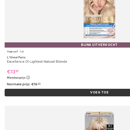
BIJNA UITVERKOCHT
Haarverf ⋅ 1 st
L'Oréal Paris
Excellence 01 Lightest Natural Blonde
€
13
49
Memberprijs
Normale prijs:
€
16
99
VOEG TOE