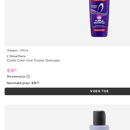
Shampoo ⋅ 200 ml
L'Oréal Paris
Elvital Color Vive Purple Shampoo
€
6
49
Memberprijs
Normale prijs:
€
8
49
VOEG TOE