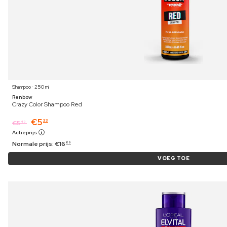
Shampoo ⋅ 250 ml
Renbow
Crazy Color Shampoo Red
€
5
33
€
5
49
Actieprijs
Normale prijs:
€
16
89
VOEG TOE