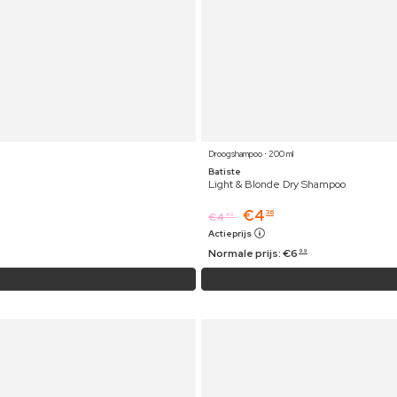
Droogshampoo ⋅ 200 ml
Batiste
Light & Blonde Dry Shampoo
€
4
36
€
4
49
Actieprijs
Normale prijs:
€
6
99