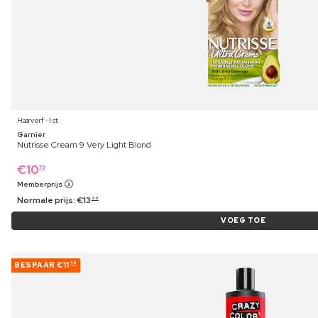
Haarverf ⋅ 1 st
Garnier
Nutrisse Cream 9 Very Light Blond
€
10
79
Memberprijs
Normale prijs:
€
13
99
VOEG TOE
BESPAAR
€11
56