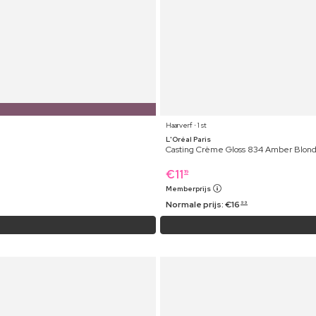
Haarverf ⋅ 1 st
L'Oréal Paris
Casting Crème Gloss 834 Amber Blon
€
11
19
Memberprijs
Normale prijs:
€
16
99