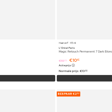
Haarverf ⋅ 45 ml
L'Oréal Paris
Magic Retouch Permanent 7 Dark Blon
€
10
47
€
10
79
Actieprijs
Normale prijs:
€
13
49
BESPAAR
€2
63