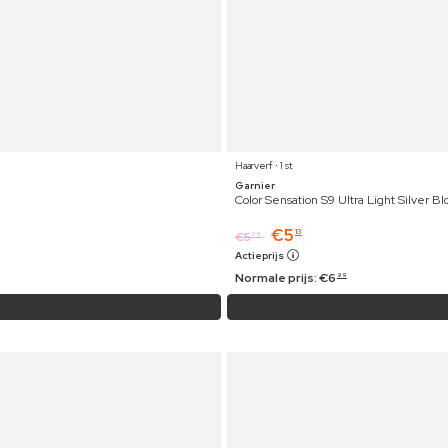
Haarverf ⋅ 1 st
Garnier
Color Sensation S9 Ultra Light Silver B
€
5
13
€
5
29
Actieprijs
Normale prijs:
€
6
99