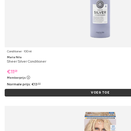
Conditioner ⋅ 100 ml
Maria Nila
Sheer Silver Conditioner
€
11
09
Memberprijs
Normale prijs:
€
13
99
VOEG TOE