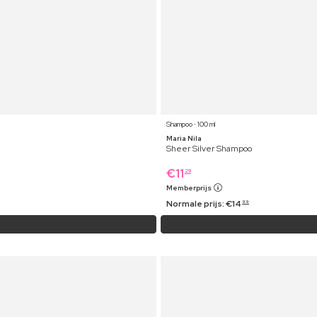
Shampoo ⋅ 100 ml
Maria Nila
Sheer Silver Shampoo
€
11
29
Memberprijs
Normale prijs:
€
14
99