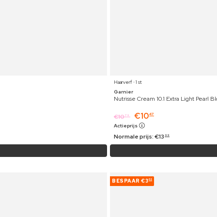
Haarverf ⋅ 1 st
Garnier
Nutrisse Cream 10.1 Extra Light Pearl B
€
10
47
€
10
79
Actieprijs
Normale prijs:
€
13
99
BESPAAR
€3
02