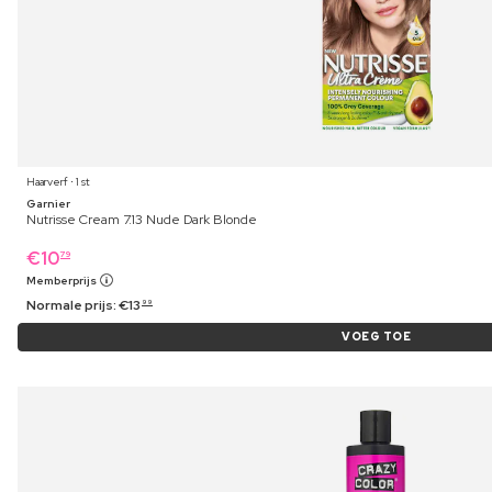
Haarverf ⋅ 1 st
Garnier
Nutrisse Cream 7.13 Nude Dark Blonde
€
10
79
Memberprijs
Normale prijs:
€
13
99
VOEG TOE