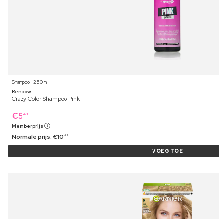
Shampoo ⋅ 250 ml
Renbow
Crazy Color Shampoo Pink
€
5
49
Memberprijs
Normale prijs:
€
10
49
VOEG TOE