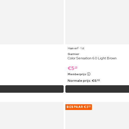
Haarverf ⋅ 1 st
Garnier
Color Sensation 6.0 Light Brown
€
5
29
Memberprijs
Normale prijs:
€
6
49
BESPAAR
€3
52