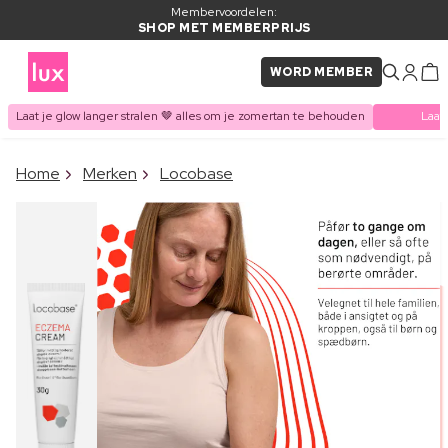
Membervoordelen:
SHOP MET MEMBERPRIJS
WORD MEMBER
Laat je glow langer stralen 🤎 alles om je zomertan te behouden
Laat
×
Home
Merken
Locobase
ITEM TOEGEVOEGD AAN
Vaak samen gekocht met
WINKELMAND