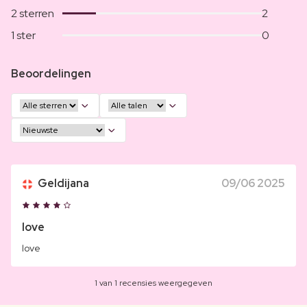
2 sterren
2
1 ster
0
Beoordelingen
Geldijana
09/06 2025
love
love
1 van 1 recensies weergegeven