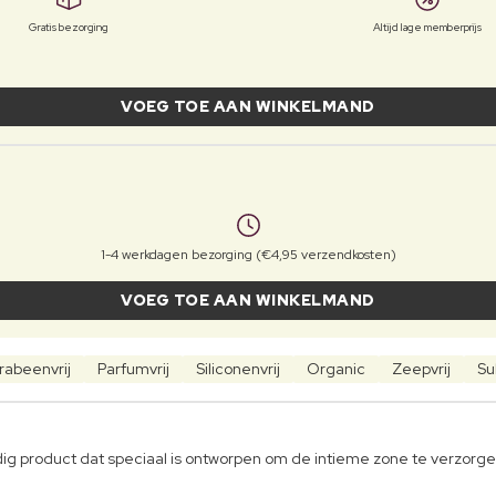
Gratis bezorging
Altijd lage memberprijs
VOEG TOE AAN WINKELMAND
1-4 werkdagen bezorging (€4,95 verzendkosten)
VOEG TOE AAN WINKELMAND
rabeenvrij
Parfumvrij
Siliconenvrij
Organic
Zeepvrij
Su
ig product dat speciaal is ontworpen om de intieme zone te verzorg