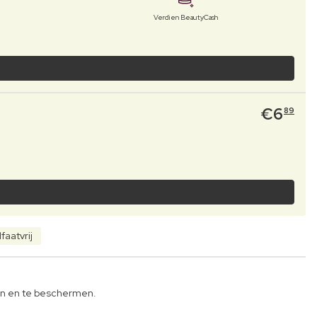
Verdien BeautyCash
€
6
89
lfaatvrij
en en te beschermen.