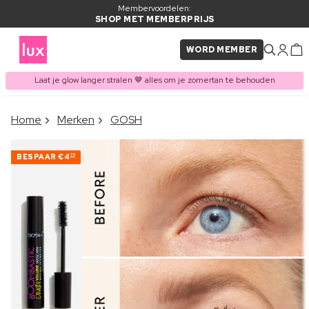
Membervoordelen:
SHOP MET MEMBERPRIJS
WORD MEMBER
Laat je glow langer stralen 🤎 alles om je zomertan te behouden
×
Home
Merken
GOSH
ITEM TOEGEVOEGD AAN
Vaak samen gekocht met
WINKELMAND
BESPAAR
€4
70