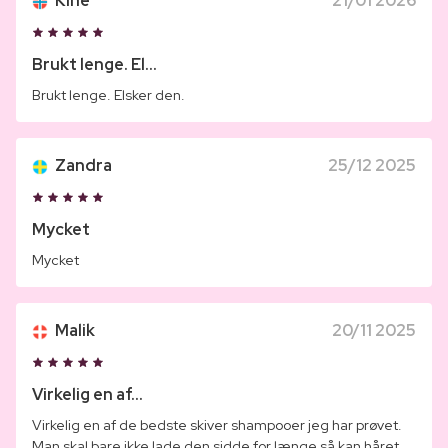
Kine
21/01 2026
Brukt lenge. El...
Brukt lenge. Elsker den.
Zandra
25/12 2025
Mycket
Mycket
Malik
20/11 2025
Virkelig en af...
Virkelig en af de bedste skiver shampooer jeg har prøvet.
Man skal bare ikke lade den sidde for længe så kan håret