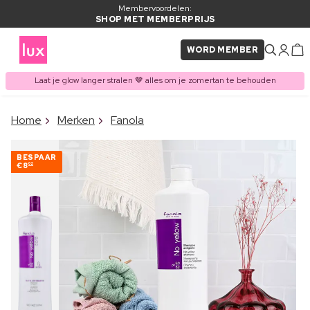
Membervoordelen:
SHOP MET MEMBERPRIJS
WORD MEMBER
Laat je glow langer stralen 🤎 alles om je zomertan te behouden
×
Home
Merken
Fanola
ITEM TOEGEVOEGD AAN
Vaak samen gekocht met
WINKELMAND
BESPAAR
€8
02