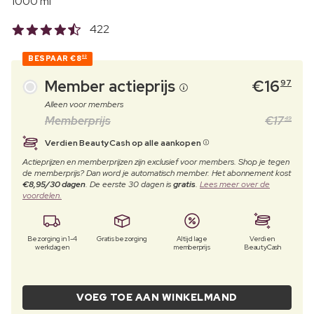
1000 ml
422
BESPAAR
€8
02
Member actieprijs
€
16
97
Alleen voor members
Memberprijs
€
17
49
Verdien BeautyCash op alle aankopen
Actieprijzen en memberprijzen zijn exclusief voor members. Shop je tegen
de memberprijs? Dan word je automatisch member. Het abonnement kost
€8,95/30 dagen
. De eerste 30 dagen is
gratis
.
Lees meer over de
voordelen.
Bezorging in 1-4
Gratis bezorging
Altijd lage
Verdien
werkdagen
memberprijs
BeautyCash
VOEG TOE AAN WINKELMAND