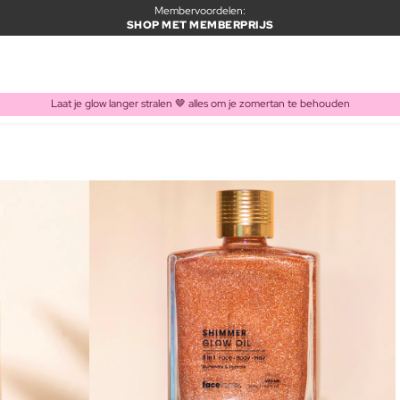
Membervoordelen:
SHOP MET MEMBERPRIJS
Laat je glow langer stralen 🤎 alles om je zomertan te behouden
ITEM TOEGEVOEGD AAN WINKELMAND
Vaak samen gekocht met