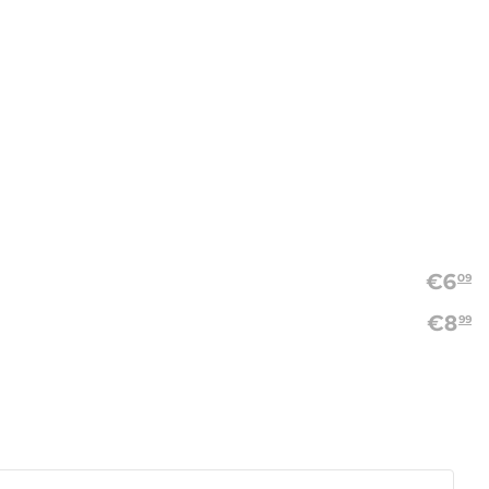
€
6
09
€
8
99