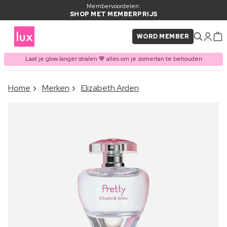
Membervoordelen:
SHOP MET MEMBERPRIJS
WORD MEMBER
Laat je glow langer stralen 🤎 alles om je zomertan te behouden
×
Home
Merken
Elizabeth Arden
ITEM TOEGEVOEGD AAN
Vaak samen gekocht met
WINKELMAND