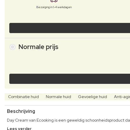
Bezorging in 1-4 werkdagen
Normale prijs
Combinatie huid
Normale huid
Gevoelige huid
Anti-ag
Beschrijving
Day Cream van Ecooking is een geweldig schoonheidsproduct dat j
Lees verder