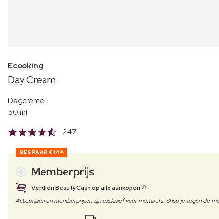
Ecooking
Day Cream
Dagcrème
50 ml
247
BESPAAR
€14
30
Memberprijs
Verdien BeautyCash op alle aankopen
Actieprijzen en memberprijzen zijn exclusief voor members. Shop je tegen de