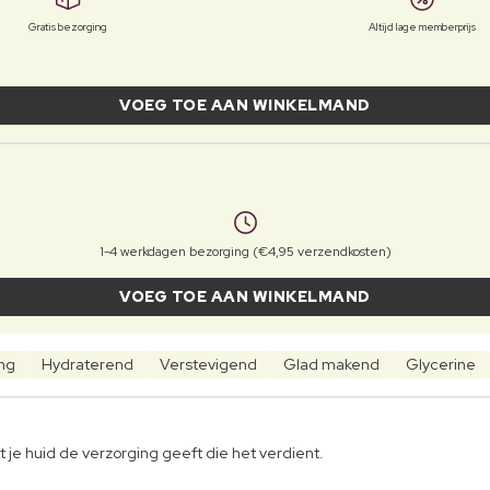
Gratis bezorging
Altijd lage memberprijs
VOEG TOE AAN WINKELMAND
1-4 werkdagen bezorging (€4,95 verzendkosten)
VOEG TOE AAN WINKELMAND
ing
Hydraterend
Verstevigend
Glad makend
Glycerine
e huid de verzorging geeft die het verdient.