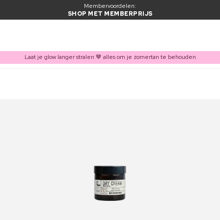
Membervoordelen:
SHOP MET MEMBERPRIJS
Laat je glow langer stralen 🤎 alles om je zomertan te behouden
ITEM TOEGEVOEGD AAN WINKELMAND
Vaak samen gekocht met