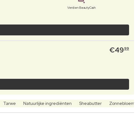
Verdien BeautyCash
€
49
99
Tarwe
Natuurlijke ingrediënten
Sheabutter
Zonnebloemol