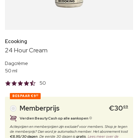
Ecooking
24 Hour Cream
Dagcrème
50 ml
50
BESPAAR
€9
30
Memberprijs
€
30
69
Verdien BeautyCash op alle aankopen
Actieprijzen en memberprijzen zijn exclusief voor members. Shop je tegen
de memberprijs? Dan word je automatisch member. Het abonnement kost
€8,95/30 dagen
. De eerste 30 dagen is
gratis
.
Lees meer over de