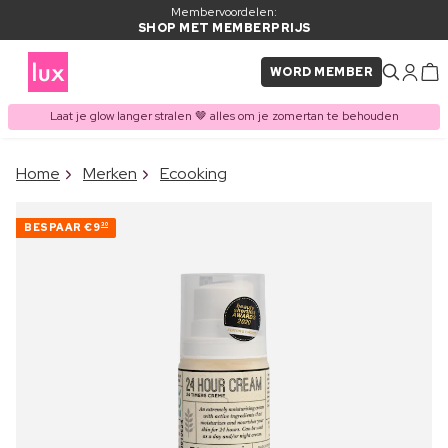
Membervoordelen:
SHOP MET MEMBERPRIJS
WORD MEMBER
Laat je glow langer stralen 🤎 alles om je zomertan te behouden
×
Home
Merken
Ecooking
ITEM TOEGEVOEGD AAN
Vaak samen gekocht met
WINKELMAND
BESPAAR
€9
30