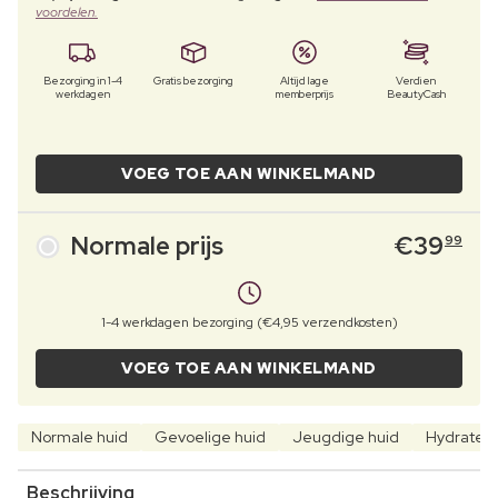
voordelen.
Bezorging in 1-4
Gratis bezorging
Altijd lage
Verdien
werkdagen
memberprijs
BeautyCash
VOEG TOE AAN WINKELMAND
Normale prijs
€
39
99
1-4 werkdagen bezorging (€4,95 verzendkosten)
VOEG TOE AAN WINKELMAND
Normale huid
Gevoelige huid
Jeugdige huid
Hydrater
Beschrijving