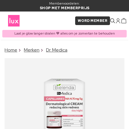
Membervoordelen:
SHOP MET MEMBERPRIJS
WORD MEMBER
Laat je glow langer stralen 🤎 alles om je zomertan te behouden
×
Home
Merken
Dr. Medica
ITEM TOEGEVOEGD AAN
Vaak samen gekocht met
WINKELMAND