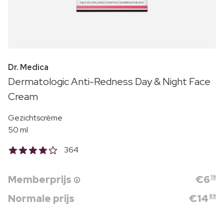
Dr. Medica
Dermatologic Anti-Redness Day & Night Face
Cream
Gezichtscrème
50 ml
364
Memberprijs
€
6
19
Normale prijs
€
14
89