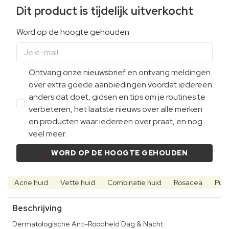
Dit product is tijdelijk uitverkocht
Word op de hoogte gehouden
Ontvang onze nieuwsbrief en ontvang meldingen
over extra goede aanbiedingen voordat iedereen
anders dat doet, gidsen en tips om je routines te
verbeteren, het laatste nieuws over alle merken
en producten waar iedereen over praat, en nog
veel meer.
WORD OP DE HOOGTE GEHOUDEN
Acne huid
Vette huid
Combinatie huid
Rosacea
Puis
Beschrijving
Dermatologische Anti-Roodheid Dag & Nacht