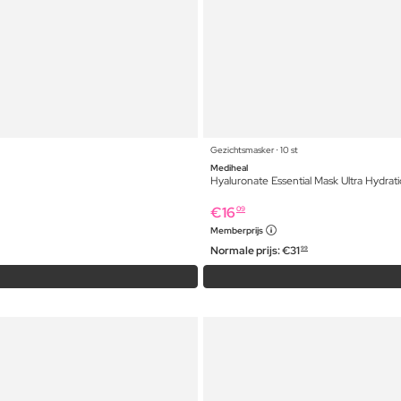
Gezichtsmasker ⋅ 10 st
Mediheal
Hyaluronate Essential Mask Ultra Hydrat
€
16
09
Memberprijs
Normale prijs:
€
31
99