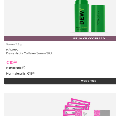
NIEUW OP VOORRAAD
Serum ⋅ 11.5 g
MÁDARA
Dewy Hydra Caffeine Serum Stick
€
10
59
Memberprijs
Normale prijs:
€
15
29
VOEG TOE