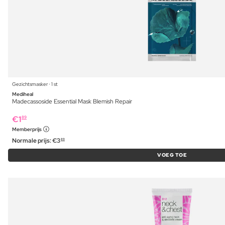
Gezichtsmasker ⋅ 1 st
Mediheal
Madecassoside Essential Mask Blemish Repair
€
1
89
Memberprijs
Normale prijs:
€
3
89
VOEG TOE