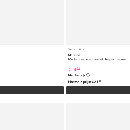
Serum ⋅ 40 ml
Mediheal
Madecassoside Blemish Repair Serum
€
14
29
Memberprijs
Normale prijs:
€
24
99