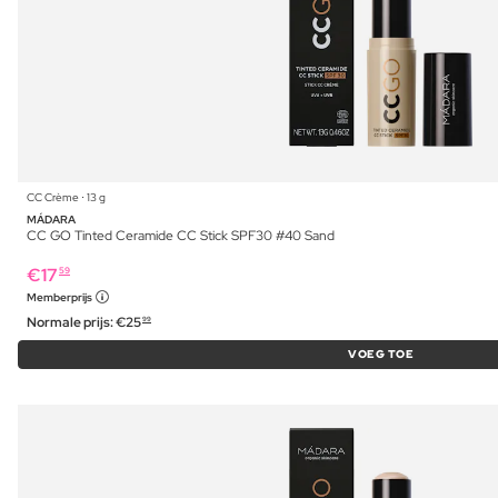
CC Crème ⋅ 13 g
MÁDARA
CC GO Tinted Ceramide CC Stick SPF30 #40 Sand
€
17
59
Memberprijs
Normale prijs:
€
25
99
VOEG TOE