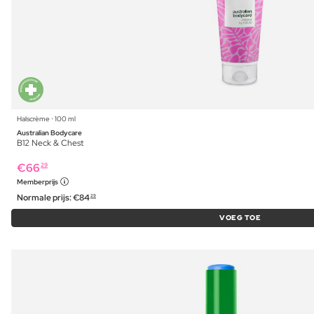
Halscrème ⋅ 100 ml
Australian Bodycare
B12 Neck & Chest
€
66
29
Memberprijs
Normale prijs:
€
84
29
VOEG TOE