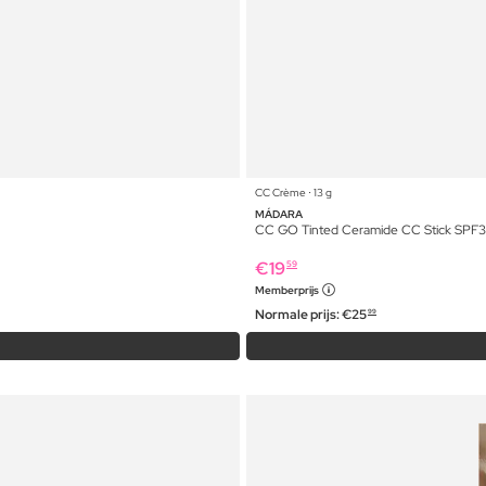
CC Crème ⋅ 13 g
MÁDARA
CC GO Tinted Ceramide CC Stick SPF3
€
19
59
Memberprijs
Normale prijs:
€
25
99