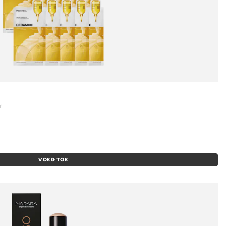
r
VOEG TOE