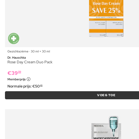
Gezichtscrème ⋅ 30 ml + 30 ml
Dr. Hauschka
Rose Day Cream Duo Pack
€
39
09
Memberprijs
Normale prijs:
€
50
49
VOEG TOE