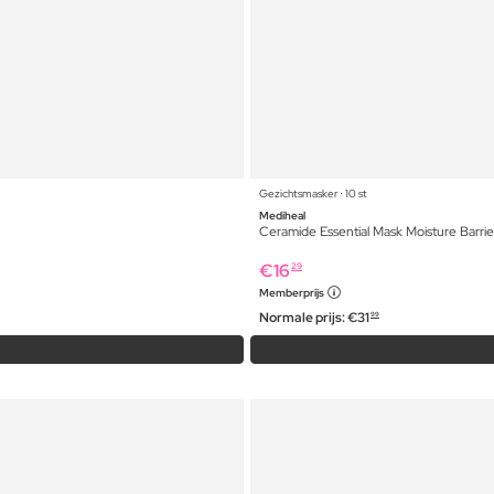
Gezichtsmasker ⋅ 10 st
Mediheal
Ceramide Essential Mask Moisture Barrie
€
16
29
Memberprijs
Normale prijs:
€
31
99