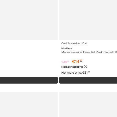
Gezichtsmasker ⋅ 10 st
Mediheal
Madecassoside Essential Mask Blemish R
€
14
35
€
14
79
Member actieprijs
Normale prijs:
€
31
99