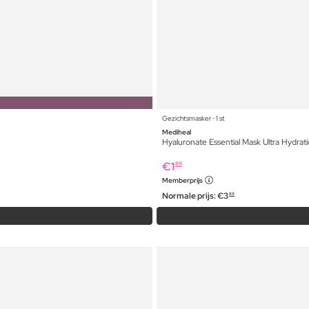
Gezichtsmasker ⋅ 1 st
Mediheal
Hyaluronate Essential Mask Ultra Hydrat
€
1
89
Memberprijs
Normale prijs:
€
3
89