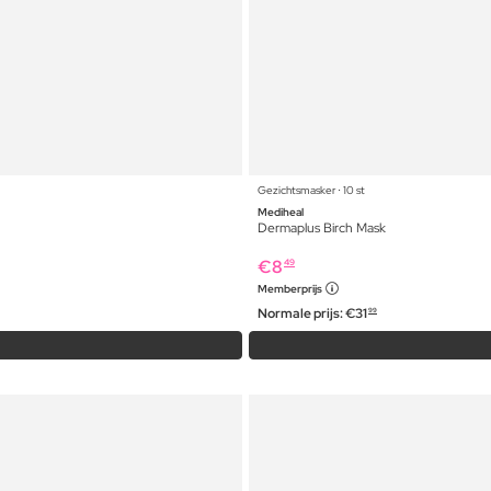
Gezichtsmasker ⋅ 10 st
Mediheal
Dermaplus Birch Mask
€
8
49
Memberprijs
Normale prijs:
€
31
99