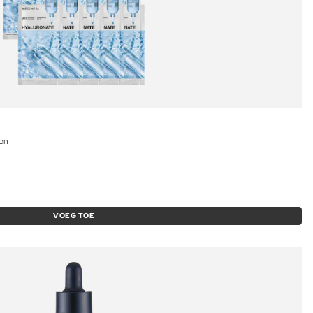
ion
VOEG TOE