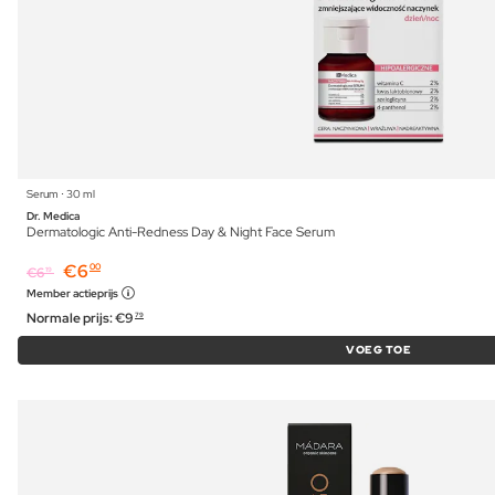
Serum ⋅ 30 ml
Dr. Medica
Dermatologic Anti-Redness Day & Night Face Serum
€
6
00
€
6
19
Member actieprijs
Normale prijs:
€
9
79
VOEG TOE