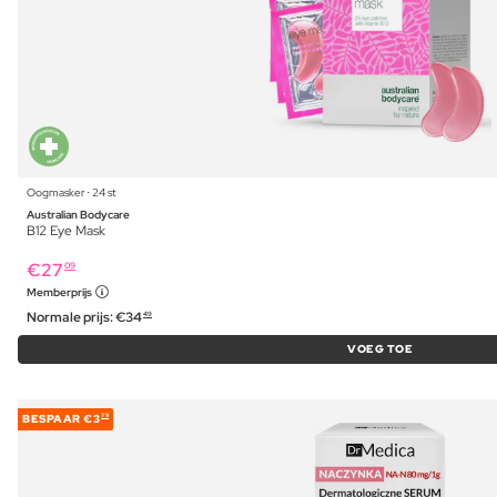
Oogmasker ⋅ 24 st
Australian Bodycare
B12 Eye Mask
€
27
09
Memberprijs
Normale prijs:
€
34
49
VOEG TOE
BESPAAR
€3
79