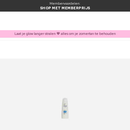
Membervoordelen:
SHOP MET MEMBERPRIJS
Laat je glow langer stralen 🤎 alles om je zomertan te behouden
ITEM TOEGEVOEGD AAN WINKELMAND
Vaak samen gekocht met