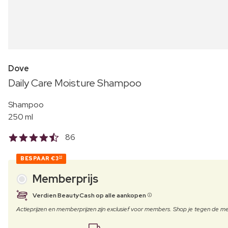
Dove
Daily Care Moisture Shampoo
Shampoo
250 ml
86
BESPAAR
€3
10
Memberprijs
Verdien BeautyCash op alle aankopen
Actieprijzen en memberprijzen zijn exclusief voor members. Shop je tegen de