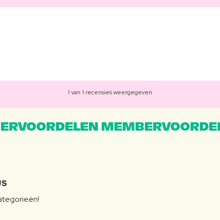
1 van 1 recensies weergegeven
ERVOORDELEN MEMBERVOORDEL
JS
categorieën!