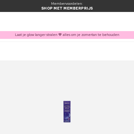
Membervoordelen:
SHOP MET MEMBERPRIJS
Laat je glow langer stralen 🤎 alles om je zomertan te behouden
ITEM TOEGEVOEGD AAN WINKELMAND
Vaak samen gekocht met