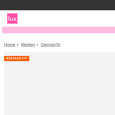
Home
Merken
DermaV10
BESPAAR
€1
80