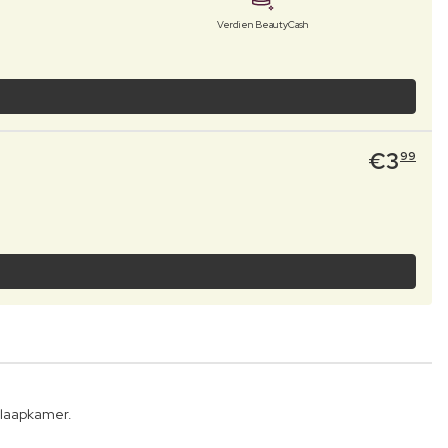
Verdien BeautyCash
€
3
99
slaapkamer.