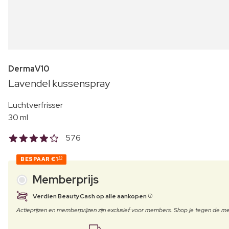
DermaV10
Lavendel kussenspray
Luchtverfrisser
30 ml
576
BESPAAR
€1
80
Memberprijs
Verdien BeautyCash op alle aankopen
Actieprijzen en memberprijzen zijn exclusief voor members. Shop je tegen de