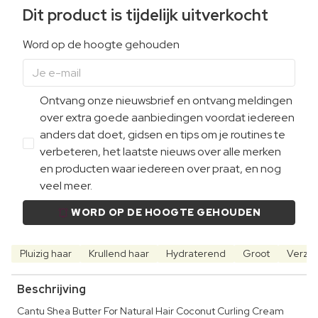
Dit product is tijdelijk uitverkocht
Word op de hoogte gehouden
Ontvang onze nieuwsbrief en ontvang meldingen
over extra goede aanbiedingen voordat iedereen
anders dat doet, gidsen en tips om je routines te
verbeteren, het laatste nieuws over alle merken
en producten waar iedereen over praat, en nog
veel meer.
WORD OP DE HOOGTE GEHOUDEN
Pluizig haar
Krullend haar
Hydraterend
Groot
Verza
Beschrijving
Cantu Shea Butter For Natural Hair Coconut Curling Cream