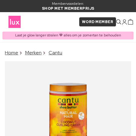
Membervoordelen:
SHOP MET MEMBERPRIJS
WORD MEMBER
Laat je glow langer stralen 🤎 alles om je zomertan te behouden
×
Home
Merken
Cantu
ITEM TOEGEVOEGD AAN
Vaak samen gekocht met
WINKELMAND