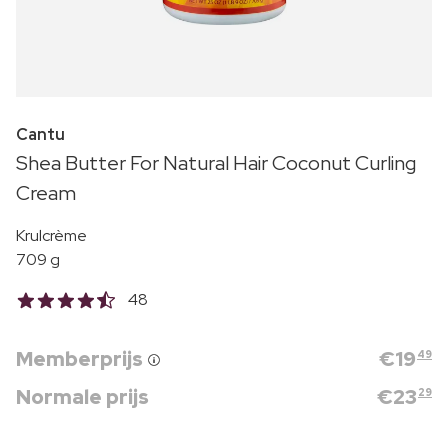
Cantu
Shea Butter For Natural Hair Coconut Curling
Cream
Krulcrème
709 g
48
Memberprijs
€
19
49
Normale prijs
€
23
29