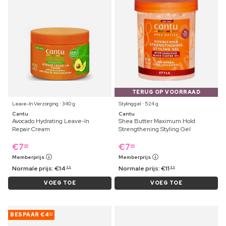
TERUG OP VOORRAAD
Leave-In Verzorging ⋅ 340 g
Stylinggel ⋅ 524 g
Cantu
Cantu
Avocado Hydrating Leave-In
Shea Butter Maximum Hold
Repair Cream
Strengthening Styling Gel
€
7
€
7
69
69
Memberprijs
Memberprijs
Normale prijs:
€
14
Normale prijs:
€
11
99
99
VOEG TOE
VOEG TOE
BESPAAR
€4
01