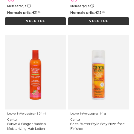
Memberprijs
Memberprijs
Normale prijs:
€
11
Normale prijs:
€
12
39
99
VOEG TOE
VOEG TOE
Leave-In Verzorging ⋅ 354 ml
Leave-In Verzorging ⋅ 141 g
Cantu
Cantu
Guava & Ginger Baobab
Shea Butter Style Stay Frizz-free
Moisturizing Hair Lotion
Finisher