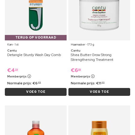
TERUG OP VOORRAAD
Kam ⋅ 1 st
Haarmasker ⋅ 173 g
Cantu
Cantu
Detangle Sturdy Wash Day Comb
Shea Butter Grow Strong
Strengthening Treatment
€
4
€
6
39
09
Memberprijs
Memberprijs
Normale prijs:
€
6
Normale prijs:
€
11
49
99
VOEG TOE
VOEG TOE