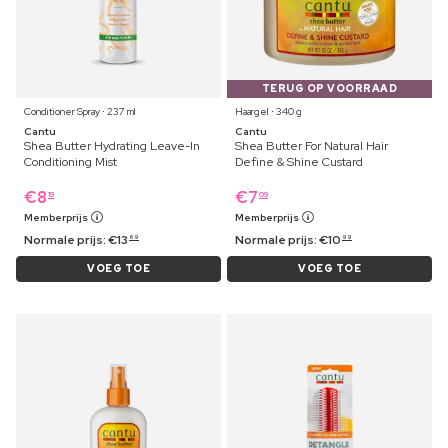
TERUG OP VOORRAAD
Conditioner Spray ⋅ 237 ml
Haargel ⋅ 340 g
Cantu
Cantu
Shea Butter Hydrating Leave-In
Shea Butter For Natural Hair
Conditioning Mist
Define & Shine Custard
€
8
€
7
19
09
Memberprijs
Memberprijs
Normale prijs:
€
13
Normale prijs:
€
10
69
99
VOEG TOE
VOEG TOE