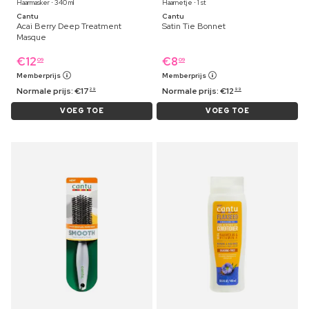
Haarmasker ⋅ 340 ml
Haarnetje ⋅ 1 st
Cantu
Cantu
Acai Berry Deep Treatment
Satin Tie Bonnet
Masque
€
12
€
8
09
09
Memberprijs
Memberprijs
Normale prijs:
€
17
Normale prijs:
€
12
29
99
VOEG TOE
VOEG TOE