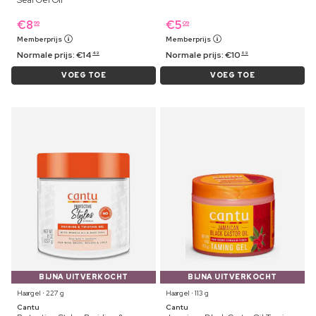
Seal Gel Oil
€
8
€
5
99
09
Memberprijs
Memberprijs
Normale prijs:
€
14
Normale prijs:
€
10
49
69
VOEG TOE
VOEG TOE
BIJNA UITVERKOCHT
BIJNA UITVERKOCHT
Haargel ⋅ 227 g
Haargel ⋅ 113 g
Cantu
Cantu