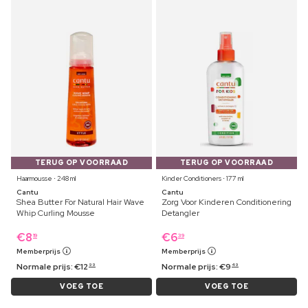
TERUG OP VOORRAAD
TERUG OP VOORRAAD
Haarmousse ⋅ 248 ml
Kinder Conditioners ⋅ 177 ml
Cantu
Cantu
Shea Butter For Natural Hair Wave
Zorg Voor Kinderen Conditionering
Whip Curling Mousse
Detangler
€
8
€
6
19
39
Memberprijs
Memberprijs
Normale prijs:
€
12
Normale prijs:
€
9
99
49
VOEG TOE
VOEG TOE