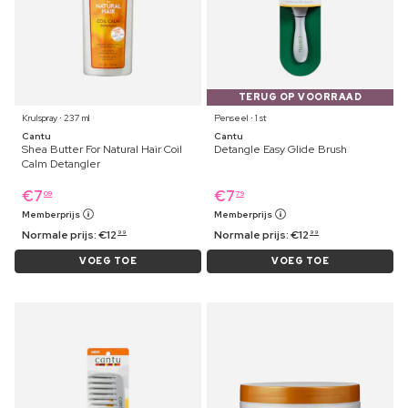
TERUG OP VOORRAAD
Krulspray ⋅ 237 ml
Penseel ⋅ 1 st
Cantu
Cantu
Shea Butter For Natural Hair Coil
Detangle Easy Glide Brush
Calm Detangler
€
7
€
7
09
79
Memberprijs
Memberprijs
Normale prijs:
€
12
Normale prijs:
€
12
99
99
VOEG TOE
VOEG TOE