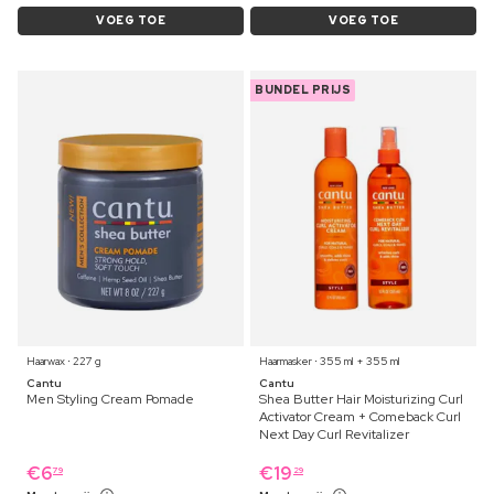
VOEG TOE
VOEG TOE
BUNDEL PRIJS
Haarwax ⋅ 227 g
Haarmasker ⋅ 355 ml + 355 ml
Cantu
Cantu
Men Styling Cream Pomade
Shea Butter Hair Moisturizing Curl
Activator Cream + Comeback Curl
Next Day Curl Revitalizer
€
6
€
19
79
29