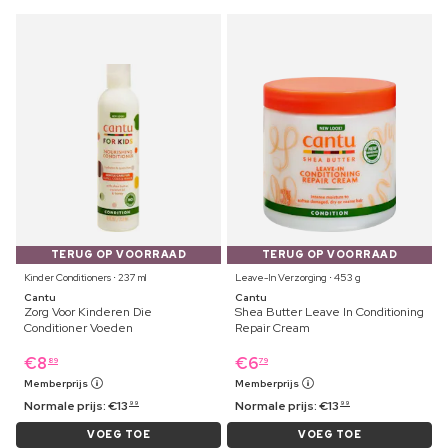
TERUG OP VOORRAAD
TERUG OP VOORRAAD
Kinder Conditioners ⋅ 237 ml
Leave-In Verzorging ⋅ 453 g
Cantu
Cantu
Zorg Voor Kinderen Die
Shea Butter Leave In Conditioning
Conditioner Voeden
Repair Cream
€
8
€
6
89
79
Memberprijs
Memberprijs
Normale prijs:
€
13
Normale prijs:
€
13
99
99
VOEG TOE
VOEG TOE