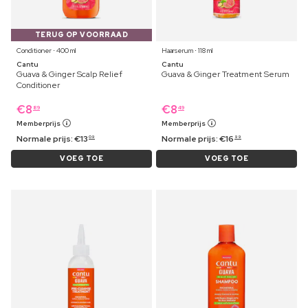
TERUG OP VOORRAAD
Conditioner ⋅ 400 ml
Haarserum ⋅ 118 ml
Cantu
Cantu
Guava & Ginger Scalp Relief
Guava & Ginger Treatment Serum
Conditioner
€
8
€
8
89
49
Memberprijs
Memberprijs
Normale prijs:
€
13
Normale prijs:
€
16
09
99
VOEG TOE
VOEG TOE