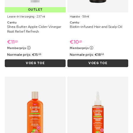
OUTLET
Leave-In Verzorging ⋅ 237 ml
Haarolie ⋅ 59 ml
Cantu
Cantu
Shea Butter Apple Cider Vinegar
Biotin-infused Hair and Scalp Oil
Root Relief Refresh
€
11
€
10
39
29
Memberprijs
Memberprijs
Normale prijs:
€
15
Normale prijs:
€
18
99
29
VOEG TOE
VOEG TOE