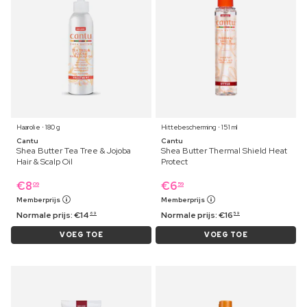
Haarolie ⋅ 180 g
Hittebescherming ⋅ 151 ml
Cantu
Cantu
Shea Butter Tea Tree & Jojoba
Shea Butter Thermal Shield Heat
Hair & Scalp Oil
Protect
€
8
€
6
09
59
Memberprijs
Memberprijs
Normale prijs:
€
14
Normale prijs:
€
16
69
59
VOEG TOE
VOEG TOE