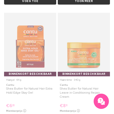
VOEG TOE
TOON MEER
BINNENKORT BESCHIKBAAR
BINNENKORT BESCHIKBAAR
Haargel ⋅ 64 g
Haarcrème ⋅ 340 g
Cantu
Cantu
Shea Butter for Natural Hair Extra
Shea Butter for Natural Hair
Hold Edge Stay Gel
Leave in Conditioning Repair
Cream
€
6
€
8
59
19
Memberprijs
Memberprijs