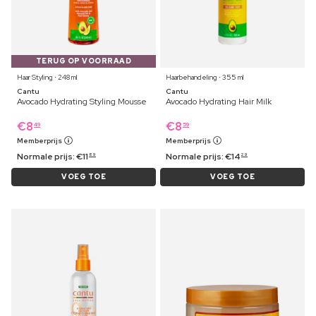
TERUG OP VOORRAAD
Haar Styling ⋅ 248 ml
Haarbehandeling ⋅ 355 ml
Cantu
Cantu
Avocado Hydrating Styling Mousse
Avocado Hydrating Hair Milk
€
8
€
8
49
59
Memberprijs
Memberprijs
Normale prijs:
€
11
Normale prijs:
€
14
89
29
VOEG TOE
VOEG TOE