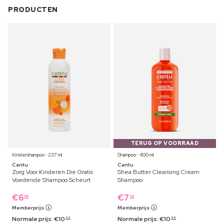
PRODUCTEN
TERUG OP VOORRAAD
Kindershampoo ⋅ 237 ml
Shampoo ⋅ 400 ml
Cantu
Cantu
Zorg Voor Kinderen Die Gratis
Shea Butter Cleansing Cream
Voedende Shampoo Scheurt
Shampoo
€
6
€
7
09
29
Memberprijs
Memberprijs
Normale prijs:
€
10
Normale prijs:
€
10
99
99