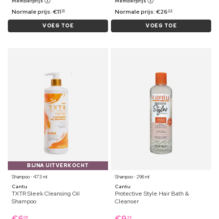
Memberprijs
Memberprijs
Normale prijs:
€
11
Normale prijs:
€
26
19
29
VOEG TOE
VOEG TOE
BIJNA UITVERKOCHT
Shampoo ⋅ 473 ml
Shampoo ⋅ 296 ml
Cantu
Cantu
TXTR Sleek Cleansing Oil
Protective Style Hair Bath &
Shampoo
Cleanser
€
6
€
9
09
39