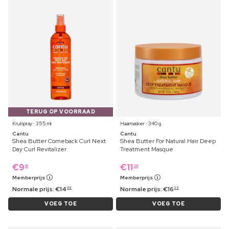
TERUG OP VOORRAAD
Krulspray ⋅ 355 ml
Haarmasker ⋅ 340 g
Cantu
Cantu
Shea Butter Comeback Curl Next
Shea Butter For Natural Hair Deep
Day Curl Revitalizer
Treatment Masque
€
9
€
11
19
29
Memberprijs
Memberprijs
Normale prijs:
€
14
Normale prijs:
€
16
09
29
VOEG TOE
VOEG TOE