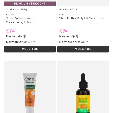
BIJNA UITVERKOCHT
Conditioner ⋅ 284 g
Haarolie ⋅ 385 ml
Cantu
Cantu
Shea Butter Leave-in
Shea Butter Daily Oil Moisturizer
Conditioning Lotion
€
7
€
7
79
69
Memberprijs
Memberprijs
Normale prijs:
€
12
Normale prijs:
€
13
89
59
VOEG TOE
VOEG TOE