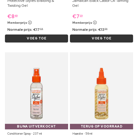
Protective Styles Braiding &
Jamaican Black Castor Oil Taming
Twisting Gel
Gel
€
8
€
7
49
39
Memberprijs
Memberprijs
Normale prijs:
€
17
Normale prijs:
€
13
99
09
VOEG TOE
VOEG TOE
BIJNA UITVERKOCHT
TERUG OP VOORRAAD
Conditioner Spray ⋅ 237 ml
Haarolie ⋅ 59 ml