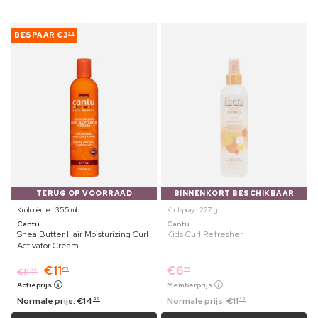
BESPAAR
€3
36
TERUG OP VOORRAAD
BINNENKORT BESCHIKBAAR
Krulcrème ⋅ 355 ml
Krulspray ⋅ 227 g
Cantu
Cantu
Shea Butter Hair Moisturizing Curl
Kids Curl Refresher
Activator Cream
€
11
€
6
63
79
€
11
99
Actieprijs
Memberprijs
Normale prijs:
€
14
Normale prijs:
€
11
99
39