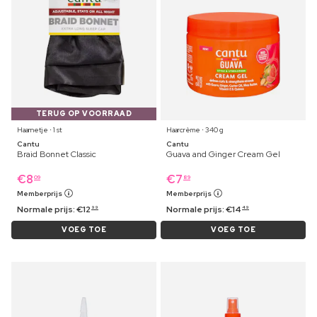
TERUG OP VOORRAAD
Haarnetje ⋅ 1 st
Haarcrème ⋅ 340 g
Cantu
Cantu
Braid Bonnet Classic
Guava and Ginger Cream Gel
€
8
€
7
09
89
Memberprijs
Memberprijs
Normale prijs:
€
12
Normale prijs:
€
14
99
49
VOEG TOE
VOEG TOE