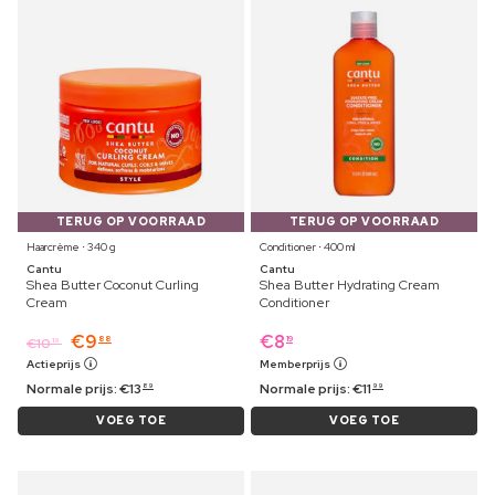
TERUG OP VOORRAAD
TERUG OP VOORRAAD
Haarcrème ⋅ 340 g
Conditioner ⋅ 400 ml
Cantu
Cantu
Shea Butter Coconut Curling
Shea Butter Hydrating Cream
Cream
Conditioner
€
9
€
8
88
19
€
10
19
Actieprijs
Memberprijs
Normale prijs:
€
13
Normale prijs:
€
11
89
99
VOEG TOE
VOEG TOE