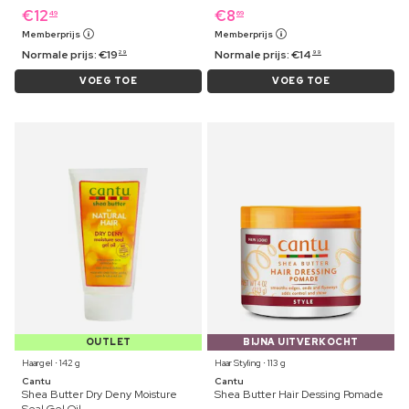
€
12
€
8
49
69
Memberprijs
Memberprijs
Normale prijs:
€
19
Normale prijs:
€
14
29
99
VOEG TOE
VOEG TOE
OUTLET
BIJNA UITVERKOCHT
Haargel ⋅ 142 g
Haar Styling ⋅ 113 g
Cantu
Cantu
Shea Butter Dry Deny Moisture
Shea Butter Hair Dessing Pomade