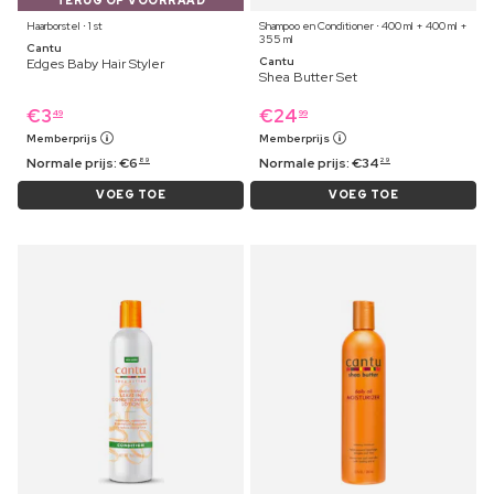
TERUG OP VOORRAAD
Haarborstel ⋅ 1 st
Shampoo en Conditioner ⋅ 400 ml + 400 ml +
355 ml
Cantu
Cantu
Edges Baby Hair Styler
Shea Butter Set
€
3
€
24
49
99
Memberprijs
Memberprijs
Normale prijs:
€
6
Normale prijs:
€
34
89
29
VOEG TOE
VOEG TOE