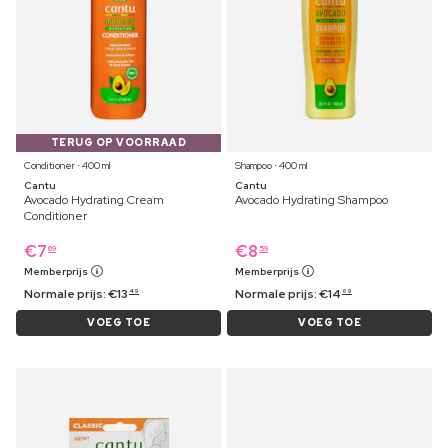
TERUG OP VOORRAAD
Conditioner ⋅ 400 ml
Shampoo ⋅ 400 ml
Cantu
Cantu
Avocado Hydrating Cream
Avocado Hydrating Shampoo
Conditioner
€
7
€
8
69
59
Memberprijs
Memberprijs
Normale prijs:
€
13
Normale prijs:
€
14
49
69
VOEG TOE
VOEG TOE