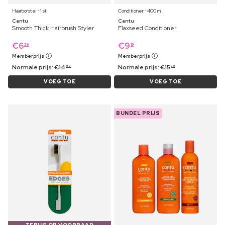
Haarborstel ⋅ 1 st
Conditioner ⋅ 400 ml
Cantu
Cantu
Smooth Thick Hairbrush Styler
Flaxseed Conditioner
€
6
€
9
39
19
Memberprijs
Memberprijs
Normale prijs:
€
14
Normale prijs:
€
15
99
29
VOEG TOE
VOEG TOE
BUNDEL PRIJS