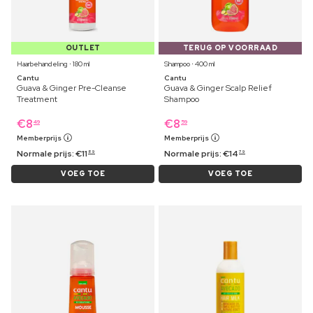
OUTLET
TERUG OP VOORRAAD
Haarbehandeling ⋅ 180 ml
Shampoo ⋅ 400 ml
Cantu
Cantu
Guava & Ginger Pre-Cleanse
Guava & Ginger Scalp Relief
Treatment
Shampoo
€
8
€
8
49
59
Memberprijs
Memberprijs
Normale prijs:
€
11
Normale prijs:
€
14
89
79
VOEG TOE
VOEG TOE