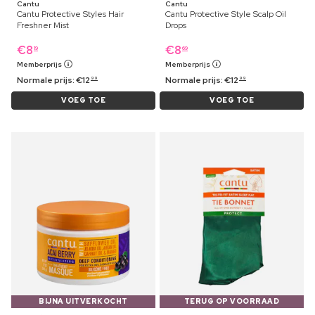
Cantu
Cantu
Cantu Protective Styles Hair
Cantu Protective Style Scalp Oil
Freshner Mist
Drops
€
8
€
8
19
69
Memberprijs
Memberprijs
Normale prijs:
€
12
Normale prijs:
€
12
99
99
VOEG TOE
VOEG TOE
BIJNA UITVERKOCHT
TERUG OP VOORRAAD