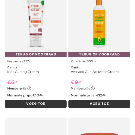
TERUG OP VOORRAAD
TERUG OP VOORRAAD
Krulcrème ⋅ 227 g
Krulcrème ⋅ 355 ml
Cantu
Cantu
Kids Curling Cream
Avocado Curl Activator Cream
€
6
€
9
79
29
Memberprijs
Memberprijs
Normale prijs:
€
10
Normale prijs:
€
12
49
99
VOEG TOE
VOEG TOE